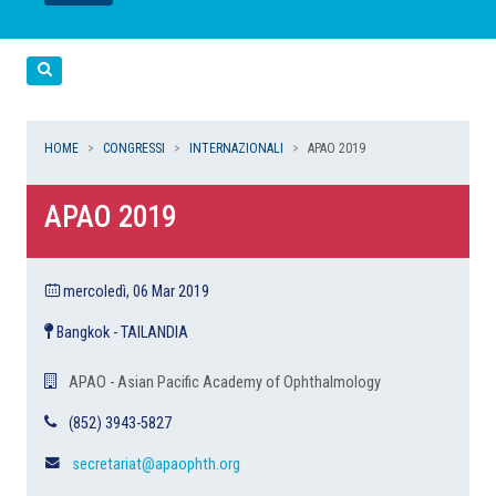
LEGGI
LEGGI
LEGGI
LEGGI
Cerca
HOME
CONGRESSI
INTERNAZIONALI
APAO 2019
APAO 2019
mercoledì, 06 Mar 2019
Bangkok - TAILANDIA
APAO - Asian Pacific Academy of Ophthalmology
(852) 3943-5827
secretariat@apaophth.org