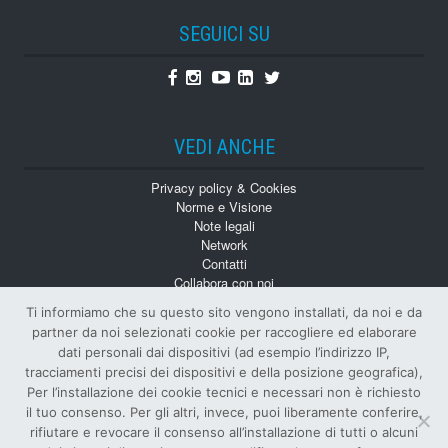
SEGUICI SU
Facebook
Instagram
Youtube
Linkedin
Twitter
VEDI ANCHE
Privacy policy & Cookies
Norme e Visione
Note legali
Network
Contatti
Collabora con noi
Monografie
Ti informiamo che su questo sito vengono installati, da noi e da
Numeri Arretrati
partner da noi selezionati cookie per raccogliere ed elaborare
dati personali dai dispositivi (ad esempio l’indirizzo IP,
tracciamenti precisi dei dispositivi e della posizione geografica),
Per l’installazione dei cookie tecnici e necessari non è richiesto
il tuo consenso. Per gli altri, invece, puoi liberamente conferire,
rifiutare e revocare il consenso all’installazione di tutti o alcuni