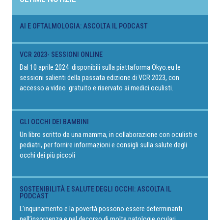
AI E OFTALMOLOGIA: ASCOLTA IL PODCAST
VCR 2023- SESSIONI ONLINE
Dal 10 aprile 2024 disponibili sulla piattaforma Okyo.eu le
sessioni salienti della passata edizione di VCR 2023, con
accesso a video gratuito e riservato ai medici oculisti.
GLI OCCHI DEI BAMBINI
Un libro scritto da una mamma, in collaborazione con oculisti e
pediatri, per fornire informazioni e consigli sulla salute degli
occhi dei più piccoli
SOSTENIBILITÀ E SALUTE DEGLI OCCHI: ASCOLTA IL
PODCAST
L’inquinamento e la povertà possono essere determinanti
nell’insorgenza e nel decorso di molte patologie oculari