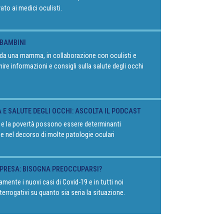
vato ai medici oculisti.
 BAMBINI
o da una mamma, in collaborazione con oculisti e
rnire informazioni e consigli sulla salute degli occhi
À E SALUTE DEGLI OCCHI: ASCOLTA IL PODCAST
 e la povertà possono essere determinanti
 e nel decorso di molte patologie oculari
RIPRESA: BISOGNA PREOCCUPARSI?
mente i nuovi casi di Covid-19 e in tutti noi
terrogativi su quanto sia seria la situazione.