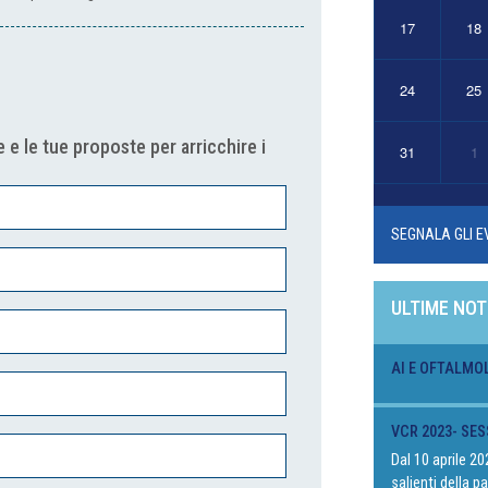
17
18
24
25
 e le tue proposte per arricchire i
31
1
SEGNALA GLI E
ULTIME NOT
AI E OFTALMO
VCR 2023- SES
Dal 10 aprile 2
salienti della 