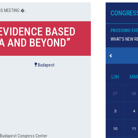
RS MEETING �...
CONGRESS
“EVIDENCE BASED
PROSSIMO EV
NA AND BEYOND”
WHAT’S NEW RE
Budapest
LUN
MA
27
28
3
4
10
11
 Budapest Congress Center