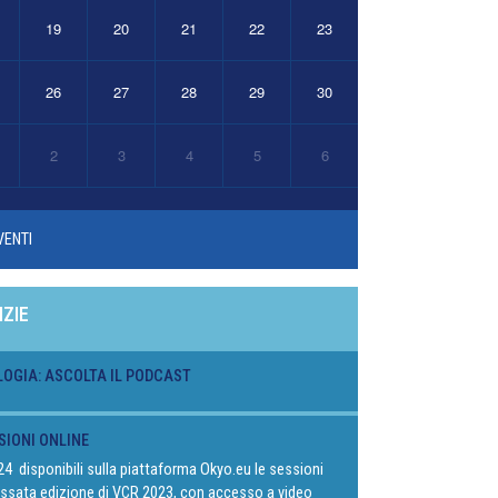
19
20
21
22
23
26
27
28
29
30
2
3
4
5
6
VENTI
IZIE
LOGIA: ASCOLTA IL PODCAST
SIONI ONLINE
024 disponibili sulla piattaforma Okyo.eu le sessioni
passata edizione di VCR 2023, con accesso a video