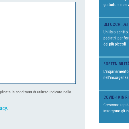
gratuito e riser
GLI OCCHI DEI
Un libro scritt
pediatri, per fo
dei più piccoli
SOSTENIBILIT
L’inquinamento
nell’insorgenza
ate le condizioni di utilizzo indicate nella
COVID-19 IN 
Crescono rapida
vacy
.
insorgono gli in