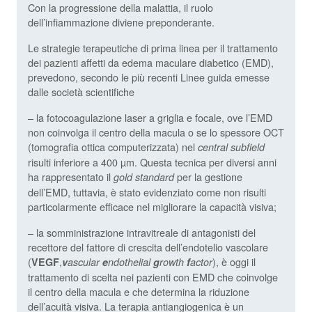
Con la progressione della malattia, il ruolo
dell’infiammazione diviene preponderante.
Le strategie terapeutiche di prima linea per il trattamento
dei pazienti affetti da edema maculare diabetico (EMD),
prevedono, secondo le più recenti Linee guida emesse
dalle società scientifiche
– la fotocoagulazione laser a griglia e focale, ove l’EMD
non coinvolga il centro della macula o se lo spessore OCT
(tomografia ottica computerizzata) nel
central subfield
risulti inferiore a 400 µm. Questa tecnica per diversi anni
ha rappresentato il
per la gestione
gold standard
dell’EMD, tuttavia, è stato evidenziato come non risulti
particolarmente efficace nel migliorare la capacità visiva;
– la somministrazione intravitreale di antagonisti del
recettore del fattore di crescita dell’endotelio vascolare
(
,
), è oggi il
VEGF
v
ascular
e
ndothelial
g
rowth
f
actor
trattamento di scelta nei pazienti con EMD che coinvolge
il centro della macula e che determina la riduzione
dell’acuità visiva. La terapia antiangiogenica è un