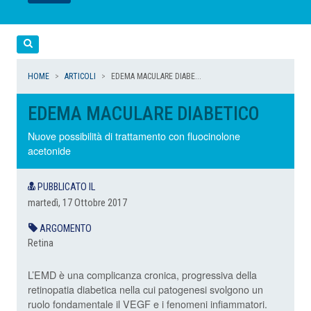
LEGGI
LEGGI
LEGGI
LEGGI
Cerca
HOME
ARTICOLI
EDEMA MACULARE DIABE...
EDEMA MACULARE DIABETICO
Nuove possibilità di trattamento con fluocinolone
acetonide
PUBBLICATO IL
martedì, 17 Ottobre 2017
ARGOMENTO
Retina
L’EMD è una complicanza cronica, progressiva della
retinopatia diabetica nella cui patogenesi svolgono un
ruolo fondamentale il VEGF e i fenomeni infiammatori.