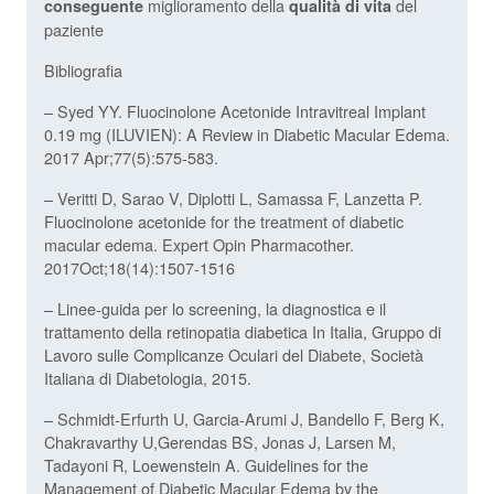
miglioramento della
del
conseguente
qualità di vita
paziente
Bibliografia
– Syed YY. Fluocinolone Acetonide Intravitreal Implant
0.19 mg (ILUVIEN): A Review in Diabetic Macular Edema.
2017 Apr;77(5):575-583.
– Veritti D, Sarao V, Diplotti L, Samassa F, Lanzetta P.
Fluocinolone acetonide for the treatment of diabetic
macular edema. Expert Opin Pharmacother.
2017Oct;18(14):1507-1516
– Linee-guida per lo screening, la diagnostica e il
trattamento della retinopatia diabetica In Italia, Gruppo di
Lavoro sulle Complicanze Oculari del Diabete, Società
Italiana di Diabetologia, 2015.
– Schmidt-Erfurth U, Garcia-Arumi J, Bandello F, Berg K,
Chakravarthy U,Gerendas BS, Jonas J, Larsen M,
Tadayoni R, Loewenstein A. Guidelines for the
Management of Diabetic Macular Edema by the