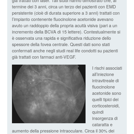
già trattati con laser. Tali studi hanno dimostrato che, al
termine dei 3 anni, circa un terzo dei pazienti con EMD
persistente (cioè di durata superiore a 3 anni) trattati con
l’impianto contenente fluocinolone acetonide avevano
avuto un raddoppio della propria acuità visiva (pari a un
incremento della BCVA di 15 lettere). Contestualmente si
è osservata una rapida e significativa riduzione dello
spessore della fovea centrale. Questi dati sono stati
confermati anche negli studi real life condotti su pazienti
già trattati con farmaci anti-VEGF.
I rischi associati
all’iniezione
intravitreale di
fluocinolone
acetonide sono
quelli tipici dei
corticosteroidi,
quindi
insorgenza di
cataratta e
aumento della pressione intraoculare. Circa il 30% dei