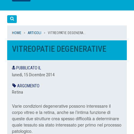
LEGGI
LEGGI
LEGGI
LEGGI
Cerca
HOME
ARTICOLI
VITREOPATIE DEGENERA...
VITREOPATIE DEGENERATIVE
PUBBLICATO IL
lunedì, 15 Dicembre 2014
ARGOMENTO
Retina
Varie condizioni degenerative possono interessare il
corpo vitreo e la retina, anche se l’intima funzione di
queste due strutture crea spesso difficoltà a determinare
quale tessuto sia stato interessato per primo nel processo
patologico.