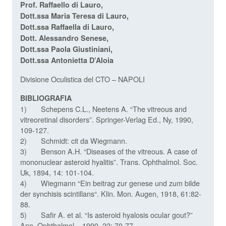
Prof. Raffaello di Lauro,
Dott.ssa Maria Teresa di Lauro,
Dott.ssa Raffaella di Lauro,
Dott. Alessandro Senese,
Dott.ssa Paola Giustiniani,
Dott.ssa Antonietta D’Aloia
Divisione Oculistica del CTO – NAPOLI
BIBLIOGRAFIA
1) Schepens C.L., Neetens A. “The vitreous and
vitreoretinal disorders”. Springer-Verlag Ed., Ny, 1990,
109-127.
2) Schmidt: cit da Wiegmann.
3) Benson A.H. “Diseases of the vitreous. A case of
mononuclear asteroid hyalitis”. Trans. Ophthalmol. Soc.
Uk, 1894, 14: 101-104.
4) Wiegmann “Ein beitrag zur genese und zum bilde
der synchisis scintillans“. Klin. Mon. Augen, 1918, 61:82-
88.
5) Safir A. et al. “Is asteroid hyalosis ocular gout?”
Ann. Ophthalmol. , 1990, 22: 70-77.