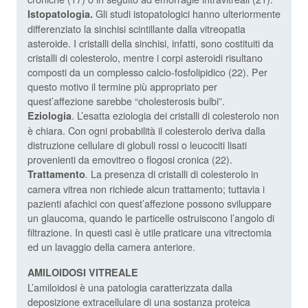
Gli studi istopatologici hanno ulteriormente
Istopatologia.
differenziato la sinchisi scintillante dalla vitreopatia
asteroide. I cristalli della sinchisi, infatti, sono costituiti da
cristalli di colesterolo, mentre i corpi asteroidi risultano
composti da un complesso calcio-fosfolipidico (22). Per
questo motivo il termine più appropriato per
quest’affezione sarebbe “cholesterosis bulbi”.
. L’esatta eziologia dei cristalli di colesterolo non
Eziologia
è chiara. Con ogni probabilità il colesterolo deriva dalla
distruzione cellulare di globuli rossi o leucociti lisati
provenienti da emovitreo o flogosi cronica (22).
La presenza di cristalli di colesterolo in
Trattamento
.
camera vitrea non richiede alcun trattamento; tuttavia i
pazienti afachici con quest’affezione possono sviluppare
un glaucoma, quando le particelle ostruiscono l’angolo di
filtrazione. In questi casi è utile praticare una vitrectomia
ed un lavaggio della camera anteriore.
AMILOIDOSI VITREALE
L’amiloidosi è una patologia caratterizzata dalla
deposizione extracellulare di una sostanza proteica