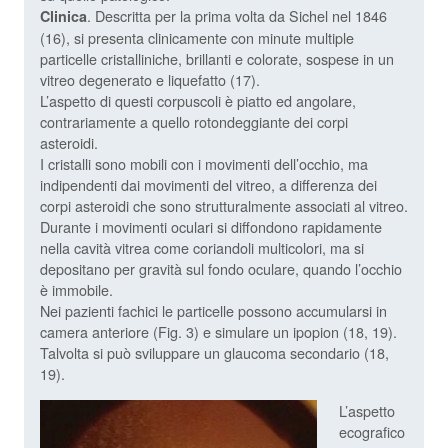
. Descritta per la prima volta da Sichel nel 1846
Clinica
(16), si presenta clinicamente con minute multiple
particelle cristalliniche, brillanti e colorate, sospese in un
vitreo degenerato e liquefatto (17).
L’aspetto di questi corpuscoli è piatto ed angolare,
contrariamente a quello rotondeggiante dei corpi
asteroidi.
I cristalli sono mobili con i movimenti dell’occhio, ma
indipendenti dai movimenti del vitreo, a differenza dei
corpi asteroidi che sono strutturalmente associati al vitreo.
Durante i movimenti oculari si diffondono rapidamente
nella cavità vitrea come coriandoli multicolori, ma si
depositano per gravità sul fondo oculare, quando l’occhio
è immobile.
Nei pazienti fachici le particelle possono accumularsi in
camera anteriore (Fig. 3) e simulare un ipopion (18, 19).
Talvolta si può sviluppare un glaucoma secondario (18,
19).
L’aspetto
ecografico