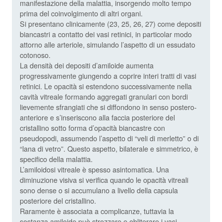
manifestazione della malattia, insorgendo molto tempo
prima del coinvolgimento di altri organi.
Si presentano clinicamente (23, 25, 26, 27) come depositi
biancastri a contatto dei vasi retinici, in particolar modo
attorno alle arteriole, simulando l’aspetto di un essudato
cotonoso.
La densità dei depositi d’amiloide aumenta
progressivamente giungendo a coprire interi tratti di vasi
retinici. Le opacità si estendono successivamente nella
cavità vitreale formando aggregati granulari con bordi
lievemente sfrangiati che si diffondono in senso postero-
anteriore e s’inseriscono alla faccia posteriore del
cristallino sotto forma d’opacità biancastre con
pseudopodi, assumendo l’aspetto di “veli di merletto” o di
“lana di vetro”. Questo aspetto, bilaterale e simmetrico, è
specifico della malattia.
L’amiloidosi vitreale è spesso asintomatica. Una
diminuzione visiva si verifica quando le opacità vitreali
sono dense o si accumulano a livello della capsula
posteriore del cristallino.
Raramente è associata a complicanze, tuttavia la
sostanza amiloide può strozzare e obliterare i vasi