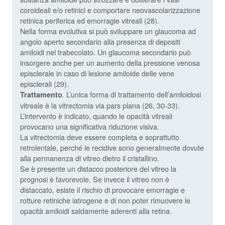
coroideali e/o retinici e comportare neovascolarizzazione
retinica periferica ed emorragie vitreali (28).
Nella forma evolutiva si può sviluppare un glaucoma ad
angolo aperto secondario alla presenza di depositi
amiloidi nel trabecolato. Un glaucoma secondario può
insorgere anche per un aumento della pressione venosa
episclerale in caso di lesione amiloide delle vene
episclerali (29).
L’unica forma di trattamento dell’amiloidosi
Trattamento
.
vitreale è la vitrectomia via pars plana (26, 30-33).
L’intervento è indicato, quando le opacità vitreali
provocano una significativa riduzione visiva.
La vitrectomia deve essere completa e soprattutto
retrolentale, perché le recidive sono generalmente dovute
alla permanenza di vitreo dietro il cristallino.
Se è presente un distacco posteriore del vitreo la
prognosi è favorevole. Se invece il vitreo non è
distaccato, esiste il rischio di provocare emorragie e
rotture retiniche iatrogene e di non poter rimuovere le
opacità amiloidi saldamente aderenti alla retina.