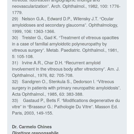
neovascularization”. Arch. Ophthalmol., 1982, 100: 1776-
1779.
29) Nelson G.A., Edward D.P., Wilensky J.T. “Ocular
amyloidoses and secondary glaucoma”. Ophthalmology,
1999, 106: 1363-1366.
30) Treister G., Gad K. “Treatment of vitreous opacities
in a case of familial amyloidotic polyneuropathy by
vitreous surgery”. Metab. Paediatric. Ophthalmol., 1981,
5: 105-108.
31) Irvine A.R., Char D.H. “Recurrent amyloid
involvement in the vitreous body after vitrectomy”. Am. J.
Ophthalmol., 1976, 82: 705-708.
32) Sandgren O., Stenkula S., Dedorson I. “Vitreous
surgery in patients with primary neuropathic amyloidosis”.
Acta Ophthalmol., 1985, 63: 383-388.
33) Gastaud P., Betis F. “Modifications degenerative du
vitre” in “Brasseur G.: Pathologie Du Vitre”. Masson Ed.
Paris, 2003, 149-155.
Dr. Carmelo Chines
Direttore responsabile