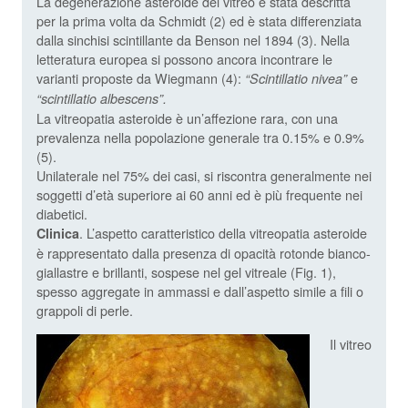
La degenerazione asteroide del vitreo è stata descritta
per la prima volta da Schmidt (2) ed è stata differenziata
dalla sinchisi scintillante da Benson nel 1894 (3). Nella
letteratura europea si possono ancora incontrare le
varianti proposte da Wiegmann (4):
e
“Scintillatio nivea”
“scintillatio albescens”.
La vitreopatia asteroide è un’affezione rara, con una
prevalenza nella popolazione generale tra 0.15% e 0.9%
(5).
Unilaterale nel 75% dei casi, si riscontra generalmente nei
soggetti d’età superiore ai 60 anni ed è più frequente nei
diabetici.
. L’aspetto caratteristico della vitreopatia asteroide
Clinica
è rappresentato dalla presenza di opacità rotonde bianco-
giallastre e brillanti, sospese nel gel vitreale (Fig. 1),
spesso aggregate in ammassi e dall’aspetto simile a fili o
grappoli di perle.
Il vitreo