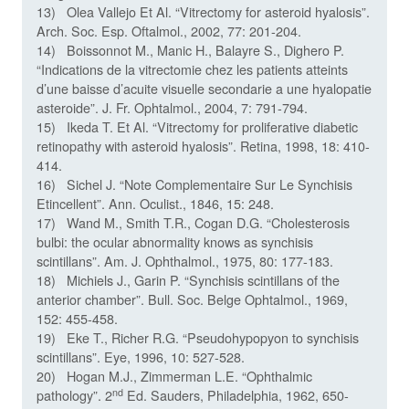
13) Olea Vallejo Et Al. “Vitrectomy for asteroid hyalosis”.
Arch. Soc. Esp. Oftalmol., 2002, 77: 201-204.
14) Boissonnot M., Manic H., Balayre S., Dighero P.
“Indications de la vitrectomie chez les patients atteints
d’une baisse d’acuite visuelle secondarie a une hyalopatie
asteroide”. J. Fr. Ophtalmol., 2004, 7: 791-794.
15) Ikeda T. Et Al. “Vitrectomy for proliferative diabetic
retinopathy with asteroid hyalosis”. Retina, 1998, 18: 410-
414.
16) Sichel J. “Note Complementaire Sur Le Synchisis
Etincellent”. Ann. Oculist., 1846, 15: 248.
17) Wand M., Smith T.R., Cogan D.G. “Cholesterosis
bulbi: the ocular abnormality knows as synchisis
scintillans”. Am. J. Ophthalmol., 1975, 80: 177-183.
18) Michiels J., Garin P. “Synchisis scintillans of the
anterior chamber”. Bull. Soc. Belge Ophtalmol., 1969,
152: 455-458.
19) Eke T., Richer R.G. “Pseudohypopyon to synchisis
scintillans”. Eye, 1996, 10: 527-528.
20) Hogan M.J., Zimmerman L.E. “Ophthalmic
nd
pathology”. 2
Ed. Sauders, Philadelphia, 1962, 650-