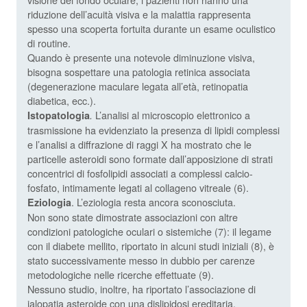
riduzione dell’acuità visiva e la malattia rappresenta
spesso una scoperta fortuita durante un esame oculistico
di routine.
Quando è presente una notevole diminuzione visiva,
bisogna sospettare una patologia retinica associata
(degenerazione maculare legata all’età, retinopatia
diabetica, ecc.).
L’analisi al microscopio elettronico a
Istopatologia
.
trasmissione ha evidenziato la presenza di lipidi complessi
e l’analisi a diffrazione di raggi X ha mostrato che le
particelle asteroidi sono formate dall’apposizione di strati
concentrici di fosfolipidi associati a complessi calcio-
fosfato, intimamente legati al collageno vitreale (6).
. L’eziologia resta ancora sconosciuta.
Eziologia
Non sono state dimostrate associazioni con altre
condizioni patologiche oculari o sistemiche (7): il legame
con il diabete mellito, riportato in alcuni studi iniziali (8), è
stato successivamente messo in dubbio per carenze
metodologiche nelle ricerche effettuate (9).
Nessuno studio, inoltre, ha riportato l’associazione di
ialopatia asteroide con una dislipidosi ereditaria.