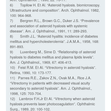
6) Topilow H. Et Al. “Asteroid hyalosis. biomicroscopy.
Ultrastructure and composition”. Arch. Ophthalmol. 1982,
100: 964-968.
7) Bergren R.L., Brown G.C., Duker J.S. “Prevalence
and association of asteroid hyalosis with systemic
disease”. Am. J. Ophthalmol., 1991, 11: 289-293.
8) Smith J.L. “Asteroid hyalitis: incidence of diabetes
mellitus and hypercholesterolemia”. J.A.M.A., 1958, 168:
891-893.
9) Luxenberg M., Sime D. “Relationship of asteroid
hyalosis to diabetes mellitus and plasma lipids levels”.
Am. J. Ophthalmol., 1969, 67: 406-413.
10) Feist R.M. Et Al. “Vitrectomy in asteroid hyalosis”.
Retina, 1990, 10: 173-177.
11) Parnes R.E., Zakov Z.N., Ovak M.A., Rice J.A.
“Vitrectomy in patients with decreased visual acuity
secondary to asteroid hyalosis”. Am. J. Ophthalmol.,
1998, 125: 703-704.
12) Lambrov F.H.Jr Et Al. “Vitrectomy when asteroid
hyalosis prevents laser photocoagulation”. Ophthalmic
Surg., 1989, 20: 100-102.