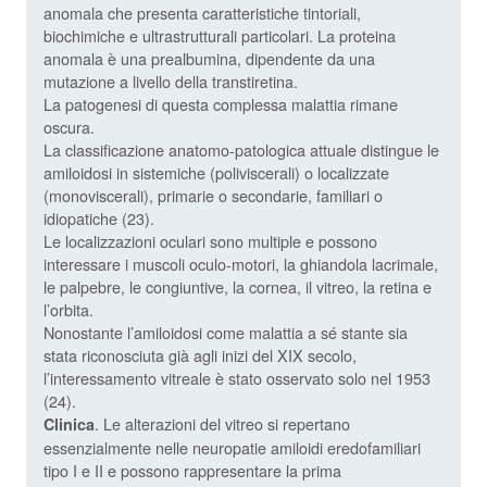
anomala che presenta caratteristiche tintoriali,
biochimiche e ultrastrutturali particolari. La proteina
anomala è una prealbumina, dipendente da una
mutazione a livello della transtiretina.
La patogenesi di questa complessa malattia rimane
oscura.
La classificazione anatomo-patologica attuale distingue le
amiloidosi in sistemiche (poliviscerali) o localizzate
(monoviscerali), primarie o secondarie, familiari o
idiopatiche (23).
Le localizzazioni oculari sono multiple e possono
interessare i muscoli oculo-motori, la ghiandola lacrimale,
le palpebre, le congiuntive, la cornea, il vitreo, la retina e
l’orbita.
Nonostante l’amiloidosi come malattia a sé stante sia
stata riconosciuta già agli inizi del XIX secolo,
l’interessamento vitreale è stato osservato solo nel 1953
(24).
. Le alterazioni del vitreo si repertano
Clinica
essenzialmente nelle neuropatie amiloidi eredofamiliari
tipo I e II e possono rappresentare la prima