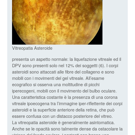
Vitreopatia Asteroide
presenta un aspetto normale: la liquefazione vitreale ed il
DPV sono presenti solo nel 12% dei soggetti (6). I corpi
asteroidi sono attaccati alle fibre del collageno e sono
mobili con i movimenti del gel vitreale. All’esame
ecografico si osserva una moltitudine di picchi
iperecogeni, mobili con il movimento del bulbo oculare.
Una caratteristica costante è la presenza di una corona
vitreale ipoecogena tra l’immagine iper-riflettente dei corpi
asteroidi e la superficie anteriore della retina, che può
essere confusa con un distacco posteriore del vitreo.
La vitreopatia asteroide è generalmente asintomatica.
Anche se le opacità sono talmente dense da ostacolare la
visione del fondo oculare, i pazienti non hanno una