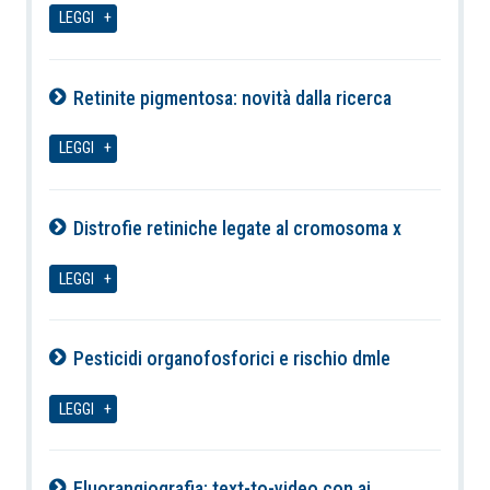
LEGGI
Retinite pigmentosa: novità dalla ricerca
06-08-2026
LEGGI
Distrofie retiniche legate al cromosoma x
06-08-2026
LEGGI
Pesticidi organofosforici e rischio dmle
06-08-2026
LEGGI
Fluorangiografia: text-to-video con ai