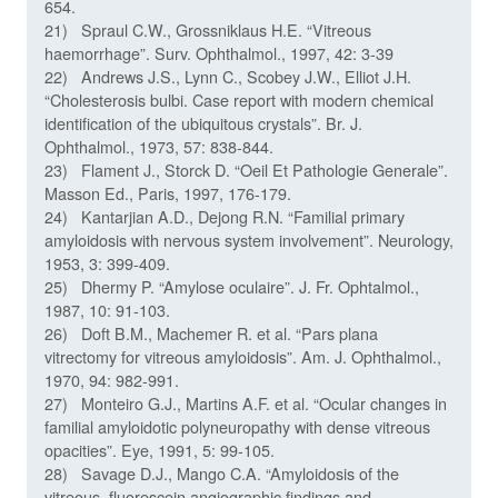
654.
21) Spraul C.W., Grossniklaus H.E. “Vitreous
haemorrhage”. Surv. Ophthalmol., 1997, 42: 3-39
22) Andrews J.S., Lynn C., Scobey J.W., Elliot J.H.
“Cholesterosis bulbi. Case report with modern chemical
identification of the ubiquitous crystals”. Br. J.
Ophthalmol., 1973, 57: 838-844.
23) Flament J., Storck D. “Oeil Et Pathologie Generale”.
Masson Ed., Paris, 1997, 176-179.
24) Kantarjian A.D., Dejong R.N. “Familial primary
amyloidosis with nervous system involvement”. Neurology,
1953, 3: 399-409.
25) Dhermy P. “Amylose oculaire”. J. Fr. Ophtalmol.,
1987, 10: 91-103.
26) Doft B.M., Machemer R. et al. “Pars plana
vitrectomy for vitreous amyloidosis”. Am. J. Ophthalmol.,
1970, 94: 982-991.
27) Monteiro G.J., Martins A.F. et al. “Ocular changes in
familial amyloidotic polyneuropathy with dense vitreous
opacities”. Eye, 1991, 5: 99-105.
28) Savage D.J., Mango C.A. “Amyloidosis of the
vitreous. fluorescein angiographic findings and