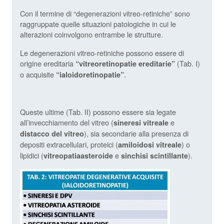
Con il termine di “degenerazioni vitreo-retiniche” sono
raggruppate quelle situazioni patologiche in cui le
alterazioni coinvolgono entrambe le strutture.
Le degenerazioni vitreo-retiniche possono essere di
origine ereditaria
(Tab. I)
“vitreoretinopatie ereditarie”
o acquisite
.
“ialoidoretinopatie”
Queste ultime (Tab. II) possono essere sia legate
all’invecchiamento del vitreo (
e
sineresi vitreale
), sia secondarie alla presenza di
distacco del vitreo
depositi extracellulari, proteici (
) o
amiloidosi vitreale
lipidici (
e
).
vitreopatia
asteroide
sinchisi scintillante