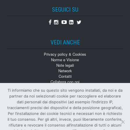
SEGUICI SU
Facebook
Instagram
Youtube
Linkedin
Twitter
VEDI ANCHE
Privacy policy & Cookies
Norme e Visione
Note legali
Network
Contatti
Collabora con noi
Monografie
Ti informiamo che su questo sito vengono installati, da noi e da
Numeri Arretrati
partner da noi selezionati cookie per raccogliere ed elaborare
dati personali dai dispositivi (ad esempio l’indirizzo IP,
tracciamenti precisi dei dispositivi e della posizione geografica),
Per l’installazione dei cookie tecnici e necessari non è richiesto
il tuo consenso. Per gli altri, invece, puoi liberamente conferire,
rifiutare e revocare il consenso all’installazione di tutti o alcuni