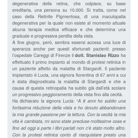
degenerativa della retina, che colpisce, su base
ereditaria, una persona su 10.000. Si tratta, come nel
caso della Retinite Pigmentosa, di una maculopatia
degenerativa per la quale non esiste al momento attuale
alcuna terapia medica efficace e che determina una
graduale e progressiva perdita della vista.
A fine giugno, però, sembra essersi accesa una luce di
speranza anche per questi sfortunati pazienti: presso
l’ospedale Careggi di Firenze il
ha
dott. Stanislao Rizzo
effettuato il primo impianto al mondo di protesi retinica in
un paziente affetto da malattia di Stargardt. Il paziente
impiantato è Lucia, una signora fiorentina di 67 anni a cui
è stata diagnosticata la malattia di Stargardt e che a
causa di questa retinopatia ha subito già dall’età scolare
un progressivo peggioramento della vista fino alla cecità.
Ha dichiarato la signora Lucia: “
A 8 anni ho subito una
fortissima riduzione della vista e ho dovuto abbandonare
la mia grande passione per la lettura. Con la cecità la mia
vita è cambiata, mi sono state precluse moltissime cose e
fino ad oggi a parte i libri parlati non c’è stato molto altro.
Con la protesi retinica conto di riacquistare presto una