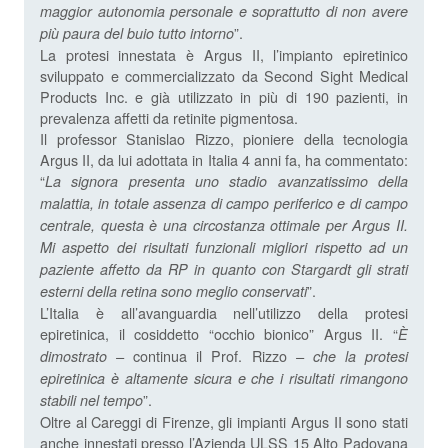
maggior autonomia personale e soprattutto di non avere
”.
più paura del buio tutto intorno
La protesi innestata è Argus II, l’impianto epiretinico
sviluppato e commercializzato da Second Sight Medical
Products Inc. e già utilizzato in più di 190 pazienti, in
prevalenza affetti da retinite pigmentosa.
Il professor Stanislao Rizzo, pioniere della tecnologia
Argus II, da lui adottata in Italia 4 anni fa, ha commentato:
“
La signora presenta uno stadio avanzatissimo della
malattia, in totale assenza di campo periferico e di campo
centrale, questa è una circostanza ottimale per Argus II.
Mi aspetto dei risultati funzionali migliori rispetto ad un
paziente affetto da RP in quanto con Stargardt gli strati
”.
esterni della retina sono meglio conservati
L’Italia è all’avanguardia nell’utilizzo della protesi
epiretinica, il cosiddetto “occhio bionico” Argus II. “
È
continua il Prof. Rizzo
dimostrato –
– che la protesi
epiretinica è altamente sicura e che i risultati rimangono
”.
stabili nel tempo
Oltre al Careggi di Firenze, gli impianti Argus II sono stati
anche innestati presso l’Azienda ULSS 15 Alto Padovana