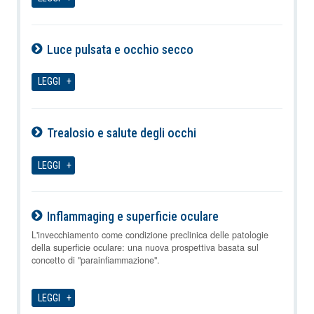
Luce pulsata e occhio secco
07-08-2026
LEGGI
Trealosio e salute degli occhi
07-08-2026
LEGGI
Inflammaging e superficie oculare
07-08-2026
L'invecchiamento come condizione preclinica delle patologie
della superficie oculare: una nuova prospettiva basata sul
concetto di "parainfiammazione".
LEGGI