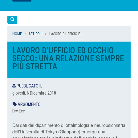
LEGGI
LEGGI
LEGGI
LEGGI
Cerca
HOME
ARTICOLI
LAVORO D’UFFICIO E...
LAVORO D’UFFICIO ED OCCHIO
SECCO: UNA RELAZIONE SEMPRE
PIÙ STRETTA
PUBBLICATO IL
giovedì, 6 Dicembre 2018
ARGOMENTO
Dry Eye
Dai dati del dipartimento di oftalmologia e neuropsichiatria
dell’Università di Tokyo (Giappone) emerge una