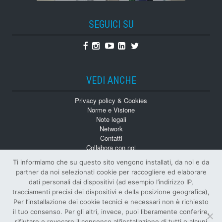
SEGUICI SU
Facebook
Instagram
Youtube
Linkedin
Twitter
VEDI ANCHE
Privacy policy & Cookies
Norme e Visione
Note legali
Network
Contatti
Collabora con noi
Monografie
Ti informiamo che su questo sito vengono installati, da noi e da
Numeri Arretrati
partner da noi selezionati cookie per raccogliere ed elaborare
dati personali dai dispositivi (ad esempio l’indirizzo IP,
tracciamenti precisi dei dispositivi e della posizione geografica),
Per l’installazione dei cookie tecnici e necessari non è richiesto
il tuo consenso. Per gli altri, invece, puoi liberamente conferire,
rifiutare e revocare il consenso all’installazione di tutti o alcuni