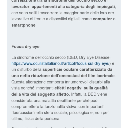
correlazione tra la sindrome dell’occhio secco e i
,
lavoratori appartenenti alla categoria degli impiegati
che sono soliti trascorrere la maggior parte delle loro ore
lavorative di fronte a dispositivi digitali, come
o
computer
.
smartphone
Focus dry eye
La sindrome dell’occhio secco (DED, Dry Eye Disease-
https://www.oculistaitaliano.it/articoli/focus-sul-dry-eye/
) è
un disturbo della
superficie oculare caratterizzato da
.
una netta riduzione dell’omeostasi del film lacrimale
Questa alterazione comporta innumerevoli disturbi alla
vista nonché importanti
effetti negativi sulla qualità
. Infatti, la DED viene
della vita del soggetto affetto
considerata una malattia debilitante perché può
compromettere la funzionalità visiva con importanti
ripercussioninella sfera sociale, psicologica e, non per
ultimo, fisica della persona.