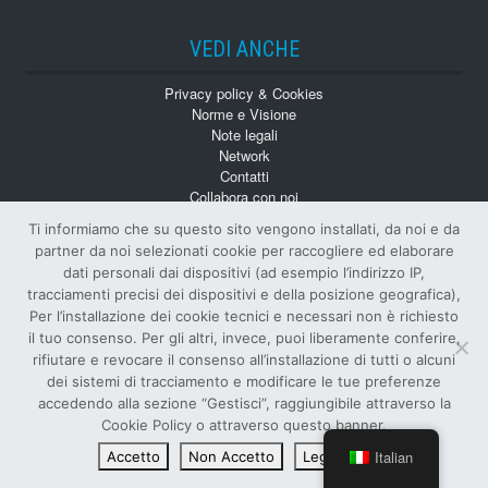
VEDI ANCHE
Privacy policy & Cookies
Norme e Visione
Note legali
Network
Contatti
Collabora con noi
Monografie
Ti informiamo che su questo sito vengono installati, da noi e da
Numeri Arretrati
partner da noi selezionati cookie per raccogliere ed elaborare
dati personali dai dispositivi (ad esempio l’indirizzo IP,
tracciamenti precisi dei dispositivi e della posizione geografica),
Per l’installazione dei cookie tecnici e necessari non è richiesto
il tuo consenso. Per gli altri, invece, puoi liberamente conferire,
rifiutare e revocare il consenso all’installazione di tutti o alcuni
dei sistemi di tracciamento e modificare le tue preferenze
© Tutti i diritti riservati
accedendo alla sezione “Gestisci”, raggiungibile attraverso la
EDITORE E PROPRIETARIO SIFI S.p.A.
–
Cookie Policy o attraverso questo banner.
P.IVA
: 00122890874 –
ISSN
: 1124-4402 –
R.O.C.
: 6886
Italian
Accetto
Non Accetto
Leggi di più