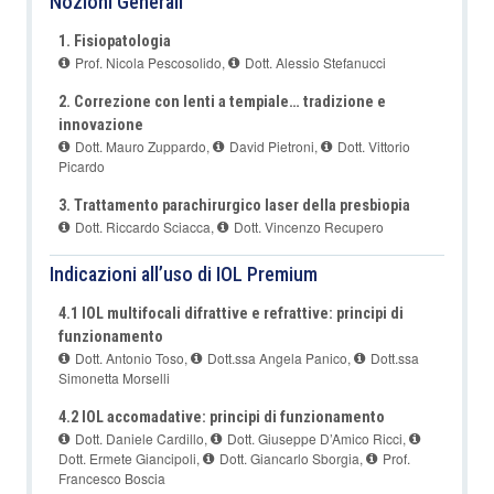
Nozioni Generali
1. Fisiopatologia
Prof. Nicola Pescosolido
,
Dott. Alessio Stefanucci
2. Correzione con lenti a tempiale… tradizione e
innovazione
Dott. Mauro Zuppardo
,
David Pietroni
,
Dott. Vittorio
Picardo
3. Trattamento parachirurgico laser della presbiopia
Dott. Riccardo Sciacca
,
Dott. Vincenzo Recupero
Indicazioni all’uso di IOL Premium
4.1 IOL multifocali difrattive e refrattive: principi di
funzionamento
Dott. Antonio Toso
,
Dott.ssa Angela Panico
,
Dott.ssa
Simonetta Morselli
4.2 IOL accomadative: principi di funzionamento
Dott. Daniele Cardillo
,
Dott. Giuseppe D’Amico Ricci
,
Dott. Ermete Giancipoli
,
Dott. Giancarlo Sborgia
,
Prof.
Francesco Boscia