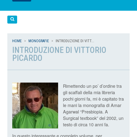
LEGGI
LEGGI
LEGGI
LEGGI
Cerca
HOME
MONOGRAFIE
INTRODUZIONE DI VITT...
INTRODUZIONE DI VITTORIO
PICARDO
Rimettendo un po’ d’ordine tra
gli scaffali della mia libreria
pochi giorni fa, mi è capitato tra
le mani la monografia di Amar
Agarwal “Presbiopia. A
Surgical textbook” del 2002, un
testo di circa 10 anni fa.
In questo interessante e completo volume, per