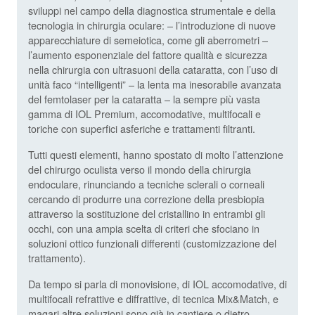
sviluppi nel campo della diagnostica strumentale e della
tecnologia in chirurgia oculare: – l’introduzione di nuove
apparecchiature di semeiotica, come gli aberrometri –
l’aumento esponenziale del fattore qualità e sicurezza
nella chirurgia con ultrasuoni della cataratta, con l’uso di
unità faco “intelligenti” – la lenta ma inesorabile avanzata
del femtolaser per la cataratta – la sempre più vasta
gamma di IOL Premium, accomodative, multifocali e
toriche con superfici asferiche e trattamenti filtranti.
Tutti questi elementi, hanno spostato di molto l’attenzione
del chirurgo oculista verso il mondo della chirurgia
endoculare, rinunciando a tecniche sclerali o corneali
cercando di produrre una correzione della presbiopia
attraverso la sostituzione del cristallino in entrambi gli
occhi, con una ampia scelta di criteri che sfociano in
soluzioni ottico funzionali differenti (customizzazione del
trattamento).
Da tempo si parla di monovisione, di IOL accomodative, di
multifocali refrattive e diffrattive, di tecnica Mix&Match, e
magari altre soluzioni sono già in cantiere o dietro