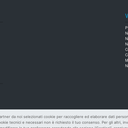
P
N
N
N
C
C
M
N
tner da noi selezionati cookie per raccogliere ed elaborare dati personali
cookie tecnici e necessari non è richiesto il tuo consenso. Per gli altri, 