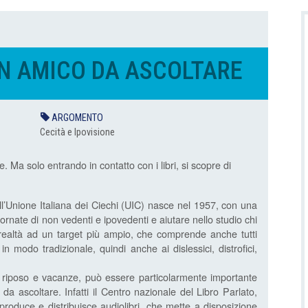
UN AMICO DA ASCOLTARE
ARGOMENTO
Cecità e Ipovisione
. Ma solo entrando in contatto con i libri, si scopre di
ll’Unione Italiana dei Ciechi (UIC) nasce nel 1957, con una
rnate di non vedenti e ipovedenti e aiutare nello studio chi
in realtà ad un target più ampio, che comprende anche tutti
n modo tradizionale, quindi anche ai dislessici, distrofici,
i riposo e vacanze, può essere particolarmente importante
a ascoltare. Infatti il Centro nazionale del Libro Parlato,
, produce e distribuisce audiolibri, che mette a disposizione