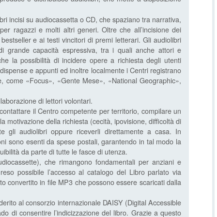
libri incisi su audiocassetta o CD, che spaziano tra narrativa,
a per ragazzi e molti altri generi. Oltre che all’incisione dei
bestseller e ai testi vincitori di premi letterari. Gli audiolibri
i di grande capacità espressiva, tra i quali anche attori e
 la possibilità di incidere opere a richiesta degli utenti
, dispense e appunti ed inoltre localmente i Centri registrano
ale, come «Focus», «Gente Mese», «National Geographic»,
laborazione di lettori volontari.
 contattare il Centro competente per territorio, compilare un
a motivazione della richiesta (cecità, ipovisione, difficoltà di
te gli audiolibri oppure riceverli direttamente a casa. In
oni sono esenti da spese postali, garantendo in tal modo la
ibilità da parte di tutte le fasce di utenza.
 audiocassette), che rimangono fondamentali per anziani e
reso possibile l’accesso al catalogo del Libro parlato via
tato convertito in file MP3 che possono essere scaricati dalla
aderito al consorzio internazionale DAISY (Digital Accessible
o di consentire l’indicizzazione del libro. Grazie a questo