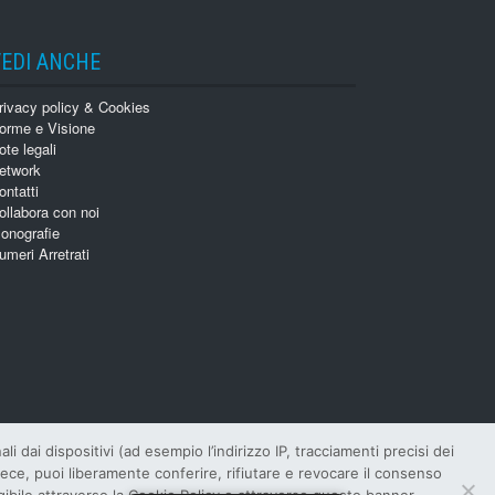
VEDI ANCHE
rivacy policy & Cookies
orme e Visione
ote legali
etwork
ontatti
ollabora con noi
onografie
umeri Arretrati
 dai dispositivi (ad esempio l’indirizzo IP, tracciamenti precisi dei
invece, puoi liberamente conferire, rifiutare e revocare il consenso