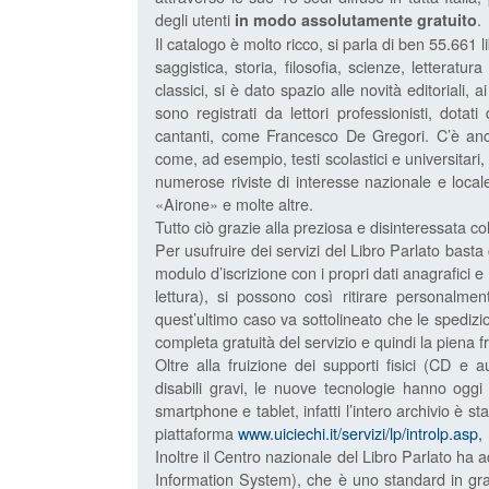
degli utenti
.
in modo assolutamente gratuito
Il catalogo è molto ricco, si parla di ben 55.661 
saggistica, storia, filosofia, scienze, letteratur
classici, si è dato spazio alle novità editoriali, ai 
sono registrati da lettori professionisti, dotat
cantanti, come Francesco De Gregori. C’è anche
come, ad esempio, testi scolastici e universitari
numerose riviste di interesse nazionale e loc
«Airone» e molte altre.
Tutto ciò grazie alla preziosa e disinteressata col
Per usufruire dei servizi del Libro Parlato basta
modulo d’iscrizione con i propri dati anagrafici e l
lettura), si possono così ritirare personalmen
quest’ultimo caso va sottolineato che le spedizi
completa gratuità del servizio e quindi la piena fru
Oltre alla fruizione dei supporti fisici (CD e
disabili gravi, le nuove tecnologie hanno oggi 
smartphone e tablet, infatti l’intero archivio è s
piattaforma
www.uiciechi.it/servizi/lp/introlp.asp,
Inoltre il Centro nazionale del Libro Parlato ha 
Information System), che è uno standard in grad