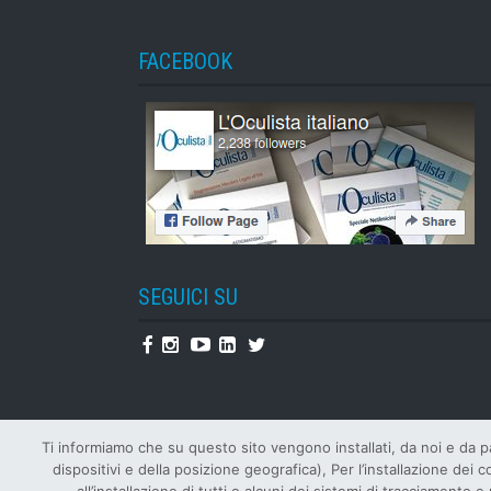
FACEBOOK
SEGUICI SU
Facebook
Instagram
Youtube
Linkedin
Twitter
Ti informiamo che su questo sito vengono installati, da noi e da par
dispositivi e della posizione geografica), Per l’installazione dei 