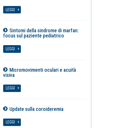
06-08-2026
LEGGI
Sintomi della sindrome di marfan:
focus sul paziente pediatrico
06-08-2026
LEGGI
Micromovimenti oculari e acuità
visiva
06-08-2026
LEGGI
Update sulla coroideremia
06-08-2026
LEGGI