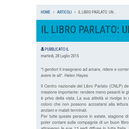
HOME
ARTICOLI
IL LIBRO PARLATO: UN...
IL LIBRO PARLATO: 
PUBBLICATO IL
martedì, 28 Luglio 2015
"I genitori ti insegnano ad amare, ridere e correre
avere le ali". Helen Hayes
Il Centro nazionale del Libro Parlato (CNLP) de
missione importante: rendere meno pesanti le gio
è privo della vista. La sua attività si rivolge 
coloro che non possono accostarsi alla lettura i
anziani e malati terminali.
Per tutte queste persone in estate, stagione d
poter contare sulla compagnia di un buon libro d
attraverso le sue 13 sedi diffuse in tutta Italia