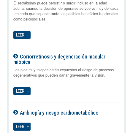
07-08-2026
El estrabismo puede persistir o surgir incluso en la edad
adulta, cuando la decisión de operarse se vuelve muy delicada,
teniendo que sopesar tanto los posibles beneficios funcionales
como psicosociales
LEER
Coriorretinosis y degeneración macular
miópica
07-08-2026
Los ojos muy miopes están expuestos al riesgo de procesos
degenerativos que pueden dañar gravemente la visión.
LEER
Ambliopía y riesgo cardiometabólico
07-08-2026
LEER