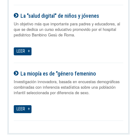
La "salud digital" de niños y jóvenes
07-08-2026
Un objetivo más que importante para padres y educadores, al
que se dedica un curso educativo promovido por el hospital
pediátrico Bambino Gesù de Roma.
LEER
La miopía es de "género femenino
07-08-2026
Investigación innovadora, basada en encuestas demográficas
combinadas con inferencia estadística sobre una población
infantil seleccionada por diferencia de sexo.
LEER