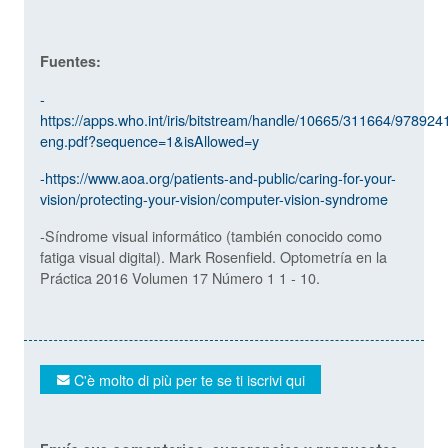
Fuentes:
-
https://apps.who.int/iris/bitstream/handle/10665/311664/97892
eng.pdf?sequence=1&isAllowed=y
-https://www.aoa.org/patients-and-public/caring-for-your-
vision/protecting-your-vision/computer-vision-syndrome
-Síndrome visual informático (también conocido como
fatiga visual digital). Mark Rosenfield. Optometría en la
Práctica 2016 Volumen 17 Número 1 1 - 10.
C'è molto di più per te se ti iscrivi qui