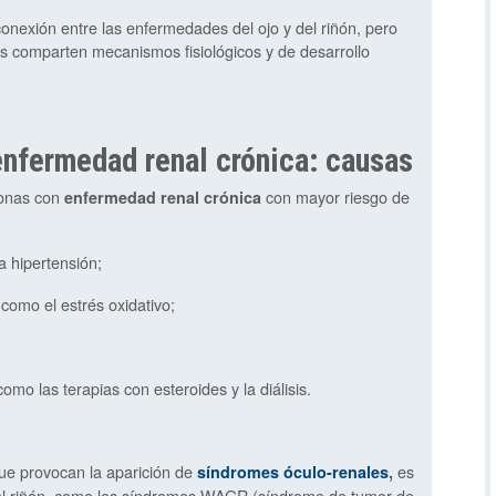
 conexión entre las enfermedades del ojo y del riñón, pero
 comparten mecanismos fisiológicos y de desarrollo
nfermedad renal crónica: causas
sonas con
con mayor riesgo de
enfermedad renal crónica
a hipertensión;
como el estrés oxidativo;
como las terapias con esteroides y la diálisis.
ue provocan la aparición de
es
síndromes óculo-renales
,
o al riñón, como los síndromes WAGR (síndrome de tumor de