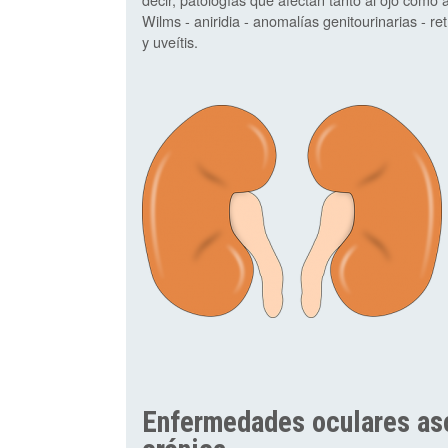
Wilms - aniridia - anomalías genitourinarias - ret
y uveítis.
Enfermedades oculares asoc