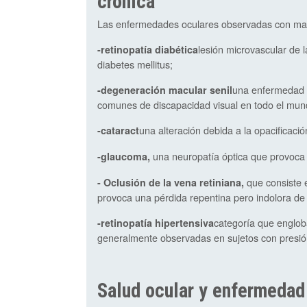
crónica
Las enfermedades oculares observadas con may
lesión microvascular de
-retinopatía diabética
diabetes mellitus;
una enfermedad 
-degeneración macular senil
comunes de discapacidad visual en todo el mun
una alteración debida a la opacificación
-cataract
una neuropatía óptica que provoca 
-glaucoma,
que consiste 
- Oclusión de la vena retiniana,
provoca una pérdida repentina pero indolora de l
categoría que englob
-retinopatía hipertensiva
generalmente observadas en sujetos con presión
Salud ocular y enfermedad 