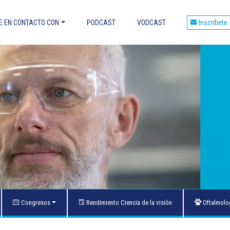
 EN CONTACTO CON
PODCAST
VODCAST
Inscríbete
et
áles son las ventajas?
ES OCULARES
E DMLE
OS CON FÁRMACOS Y TOXICIDAD
 OCULARES Y DOPPLER
to de las maculopatías
Congresos
Rendimiento Ciencia de la visión
Oftalmolog