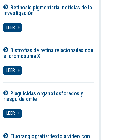
Retinosis pigmentaria: noticias de la
investigación
08-08-2026
LEER
Distrofias de retina relacionadas con
el cromosoma X
08-08-2026
LEER
Plaguicidas organofosforados y
riesgo de dmle
08-08-2026
LEER
Fluorangiografía: texto a vídeo con