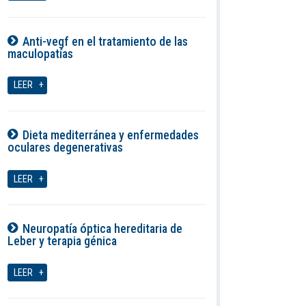
Anti-vegf en el tratamiento de las
maculopatías
08-08-2026
LEER
Dieta mediterránea y enfermedades
oculares degenerativas
08-08-2026
LEER
Neuropatía óptica hereditaria de
Leber y terapia génica
08-08-2026
LEER