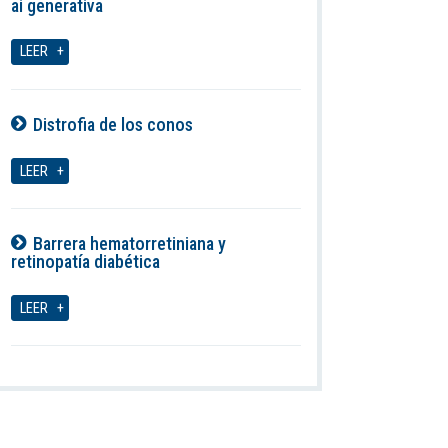
ai generativa
08-08-2026
LEER
Distrofia de los conos
08-08-2026
LEER
Barrera hematorretiniana y
retinopatía diabética
08-08-2026
LEER