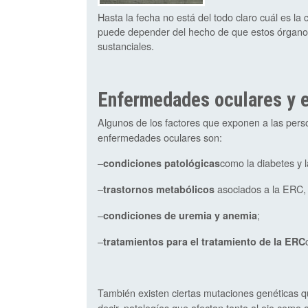
Hasta la fecha no está del todo claro cuál es la
puede depender del hecho de que estos órganos
sustanciales.
Enfermedades oculares y e
Algunos de los factores que exponen a las per
enfermedades oculares son:
–
como la diabetes y l
condiciones patológicas
–
asociados a la ERC, 
trastornos metabólicos
–
;
condiciones de uremia y anemia
–
tratamientos para el tratamiento de la ERC
También existen ciertas mutaciones genéticas q
decir, patologías que afectan tanto al ojo com