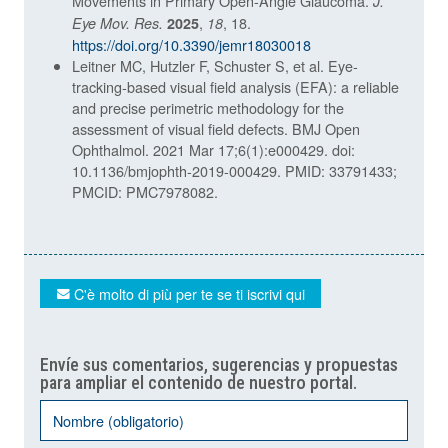
Movements in Primary Open-Angle Glaucoma.
J.
,
, 18.
Eye Mov. Res.
2025
18
https://doi.org/10.3390/jemr18030018
Leitner MC, Hutzler F, Schuster S, et al. Eye-
tracking-based visual field analysis (EFA): a reliable
and precise perimetric methodology for the
assessment of visual field defects. BMJ Open
Ophthalmol. 2021 Mar 17;6(1):e000429. doi:
10.1136/bmjophth-2019-000429. PMID: 33791433;
PMCID: PMC7978082.
C'è molto di più per te se ti iscrivi qui
Envíe sus comentarios, sugerencias y propuestas
para ampliar el contenido de nuestro portal.