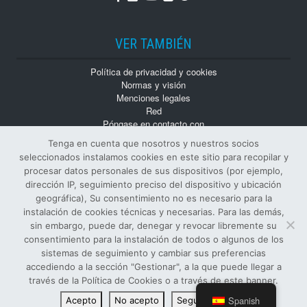
VER TAMBIÉN
Política de privacidad y cookies
Normas y visión
Menciones legales
Red
Póngase en contacto con
Trabaja con nosotros
Tenga en cuenta que nosotros y nuestros socios
Monografías
seleccionados instalamos cookies en este sitio para recopilar y
Números atrasados
procesar datos personales de sus dispositivos (por ejemplo,
dirección IP, seguimiento preciso del dispositivo y ubicación
geográfica), Su consentimiento no es necesario para la
instalación de cookies técnicas y necesarias. Para las demás,
sin embargo, puede dar, denegar y revocar libremente su
consentimiento para la instalación de todos o algunos de los
sistemas de seguimiento y cambiar sus preferencias
© Todos los derechos reservados
accediendo a la sección "Gestionar", a la que puede llegar a
EDITOR Y PROPIETARIO SIFI S.p.A.
-
NÚMERO DE IVA
:
través de la Política de Cookies o a través de este banner.
00122890874 -
ISSN
: 1124-4402 -
R.O.C.
: 6886
Spanish
Acepto
No acepto
Seguir leyendo