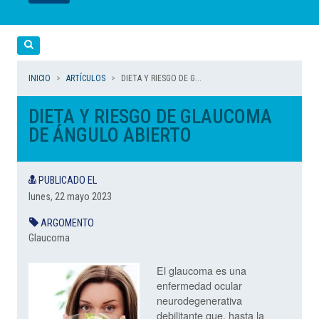
LEER
LEER
LEER
LEER
LEER
Cerca
INICIO
ARTÍCULOS
DIETA Y RIESGO DE G...
DIETA Y RIESGO DE GLAUCOMA
DE ÁNGULO ABIERTO
PUBLICADO EL
lunes, 22 mayo 2023
ARGOMENTO
Glaucoma
El glaucoma es una
enfermedad ocular
neurodegenerativa
debilitante que, hasta la