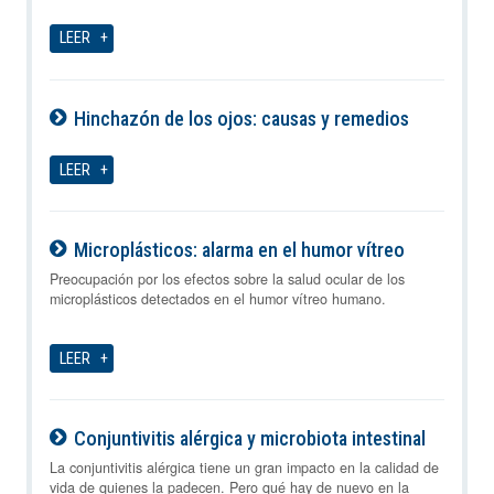
07-08-2026
LEER
Hinchazón de los ojos: causas y remedios
07-08-2026
LEER
Microplásticos: alarma en el humor vítreo
07-08-2026
Preocupación por los efectos sobre la salud ocular de los
microplásticos detectados en el humor vítreo humano.
LEER
Conjuntivitis alérgica y microbiota intestinal
07-08-2026
La conjuntivitis alérgica tiene un gran impacto en la calidad de
vida de quienes la padecen. Pero qué hay de nuevo en la