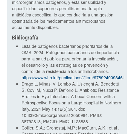
microorganismos patógenos, y esta sensibilidad y
especificidad superiores permitirían una terapia
antibiótica específica, lo que conduciría a una gestión
optimizada de los medicamentos antimicrobianos
actualmente disponibles.
Bibliografía
Lista de patógenos bacterianos prioritarios de la
OMS, 2024: Patógenos bacterianos de importancia
para la salud pública para orientar la investigación,
el desarrollo y las estrategias de prevención y
control de la resistencia a los antimicrobianos.
https://www.who.int/publications/i/item/9789240093461
Drago L, Minasi V, Lembo A, Uslenghi A, Benedetti
S, Covi M, Nucci P, Deflorio L. Antibiotic Resistance
Profiles in Eye Infections: A Local Concern with a
Retrospective Focus on a Large Hospital in Northern
Italy. 2024 May 14;12(5):984. doi:
10.3390/microorganisms12050984. PMID:
38792813; PMCID: PMC11123888.
Collier, S.A.; Gronostaj, M.P.; MacGurn, A.K.; et al .
Carga estimada de queratitis-Estados Unidos, 2010.