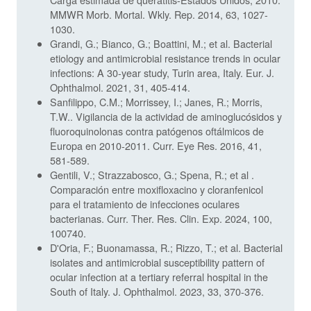
MMWR Morb. Mortal. Wkly. Rep. 2014, 63, 1027-
1030.
Grandi, G.; Bianco, G.; Boattini, M.; et al. Bacterial
etiology and antimicrobial resistance trends in ocular
infections: A 30-year study, Turin area, Italy. Eur. J.
Ophthalmol. 2021, 31, 405-414.
Sanfilippo, C.M.; Morrissey, I.; Janes, R.; Morris,
T.W.. Vigilancia de la actividad de aminoglucósidos y
fluoroquinolonas contra patógenos oftálmicos de
Europa en 2010-2011. Curr. Eye Res. 2016, 41,
581-589.
Gentili, V.; Strazzabosco, G.; Spena, R.; et al .
Comparación entre moxifloxacino y cloranfenicol
para el tratamiento de infecciones oculares
bacterianas. Curr. Ther. Res. Clin. Exp. 2024, 100,
100740.
D'Oria, F.; Buonamassa, R.; Rizzo, T.; et al. Bacterial
isolates and antimicrobial susceptibility pattern of
ocular infection at a tertiary referral hospital in the
South of Italy. J. Ophthalmol. 2023, 33, 370-376.