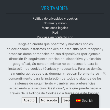
VER TAMBIÉN
Política de privacidad y cookies
Normas y visión
Menciones legales
Red
Póngase en contacto con
Trabaja con nosotros
Tenga en cuenta que nosotros y nuestros socios
Monografías
seleccionados instalamos cookies en este sitio para recopilar y
Números atrasados
procesar datos personales de sus dispositivos (por ejemplo,
dirección IP, seguimiento preciso del dispositivo y ubicación
geográfica), Su consentimiento no es necesario para la
instalación de cookies técnicas y necesarias. Para las demás,
sin embargo, puede dar, denegar y revocar libremente su
consentimiento para la instalación de todos o algunos de los
sistemas de seguimiento y cambiar sus preferencias
© Todos los derechos reservados
accediendo a la sección "Gestionar", a la que puede llegar a
EDITOR Y PROPIETARIO SIFI S.p.A.
-
NÚMERO DE IVA
:
través de la Política de Cookies o a través de este banner.
00122890874 -
ISSN
: 1124-4402 -
R.O.C.
: 6886
Spanish
Acepto
No acepto
Seguir leyendo