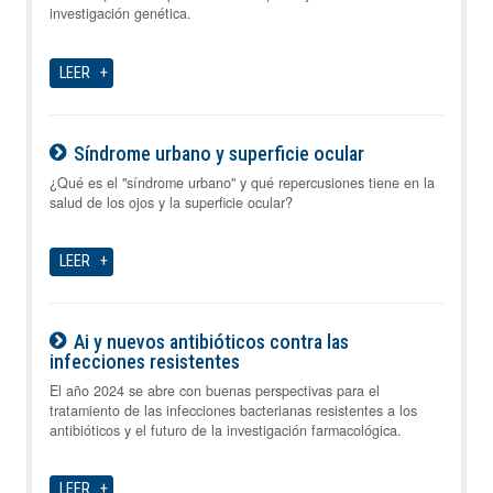
investigación genética.
LEER
Síndrome urbano y superficie ocular
07-08-2026
¿Qué es el "síndrome urbano" y qué repercusiones tiene en la
salud de los ojos y la superficie ocular?
LEER
Ai y nuevos antibióticos contra las
infecciones resistentes
07-08-2026
El año 2024 se abre con buenas perspectivas para el
tratamiento de las infecciones bacterianas resistentes a los
antibióticos y el futuro de la investigación farmacológica.
LEER