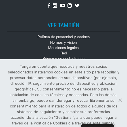
Facebook
Instagram
Youtube
Linkedin
Twitter
VER TAMBIÉN
Política de privacidad y cookies
Normas y visión
Menciones legales
Red
Póngase en contacto con
Trabaja con nosotros
Tenga en cuenta que nosotros y nuestros socios
Monografías
seleccionados instalamos cookies en este sitio para recopilar y
Números atrasados
procesar datos personales de sus dispositivos (por ejemplo,
dirección IP, seguimiento preciso del dispositivo y ubicación
geográfica), Su consentimiento no es necesario para la
instalación de cookies técnicas y necesarias. Para las demás,
sin embargo, puede dar, denegar y revocar libremente su
consentimiento para la instalación de todos o algunos de los
sistemas de seguimiento y cambiar sus preferencias
© Todos los derechos reservados
accediendo a la sección "Gestionar", a la que puede llegar a
EDITOR Y PROPIETARIO SIFI S.p.A.
-
NÚMERO DE IVA
:
través de la Política de Cookies o a través de este banner.
00122890874 -
ISSN
: 1124-4402 -
R.O.C.
: 6886