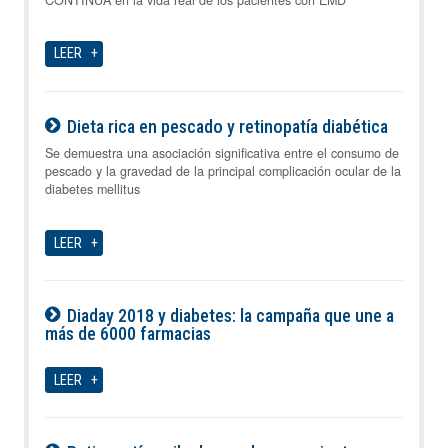
LEER
Dieta rica en pescado y retinopatía diabética
08-08-2026
Se demuestra una asociación significativa entre el consumo de
pescado y la gravedad de la principal complicación ocular de la
diabetes mellitus
LEER
Diaday 2018 y diabetes: la campaña que une a
más de 6000 farmacias
08-08-2026
LEER