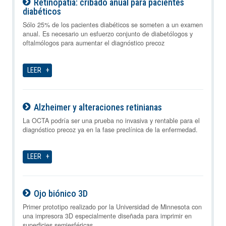
Retinopatía: cribado anual para pacientes
diabéticos
08-08-2026
Sólo 25% de los pacientes diabéticos se someten a un examen
anual. Es necesario un esfuerzo conjunto de diabetólogos y
oftalmólogos para aumentar el diagnóstico precoz
LEER
Alzheimer y alteraciones retinianas
08-08-2026
La OCTA podría ser una prueba no invasiva y rentable para el
diagnóstico precoz ya en la fase preclínica de la enfermedad.
LEER
Ojo biónico 3D
08-08-2026
Primer prototipo realizado por la Universidad de Minnesota con
una impresora 3D especialmente diseñada para imprimir en
superficies semiesféricas.