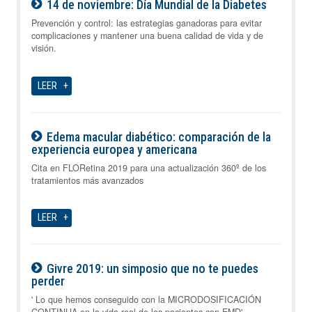
14 de noviembre: Día Mundial de la Diabetes
08-08-2026
Prevención y control: las estrategias ganadoras para evitar
complicaciones y mantener una buena calidad de vida y de
visión.
LEER
Edema macular diabético: comparación de la
experiencia europea y americana
08-08-2026
Cita en FLORetina 2019 para una actualización 360º de los
tratamientos más avanzados
LEER
Givre 2019: un simposio que no te puedes
perder
08-08-2026
' Lo que hemos conseguido con la MICRODOSIFICACIÓN
CONTINUA en la vida real de los pacientes con EMD'