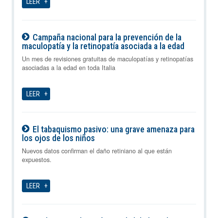
LEER
Campaña nacional para la prevención de la
maculopatía y la retinopatía asociada a la edad
08-08-2026
Un mes de revisiones gratuitas de maculopatías y retinopatías
asociadas a la edad en toda Italia
LEER
El tabaquismo pasivo: una grave amenaza para
los ojos de los niños
08-08-2026
Nuevos datos confirman el daño retiniano al que están
expuestos.
LEER