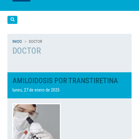
LEER
LEER
LEER
LEER
LEER
Cerca
INICIO
DOCTOR
DOCTOR
AMILOIDOSIS POR TRANSTIRETINA
lunes, 27 de enero de 2025