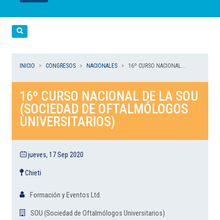
LEER
LEER
LEER
LEER
LEER
Cerca
INICIO
CONGRESOS
NACIONALES
16º CURSO NACIONAL...
16º CURSO NACIONAL DE LA SOU
(SOCIEDAD DE OFTALMÓLOGOS
UNIVERSITARIOS)
jueves, 17 Sep 2020
Chieti
Formación y Eventos Ltd.
SOU (Sociedad de Oftalmólogos Universitarios)