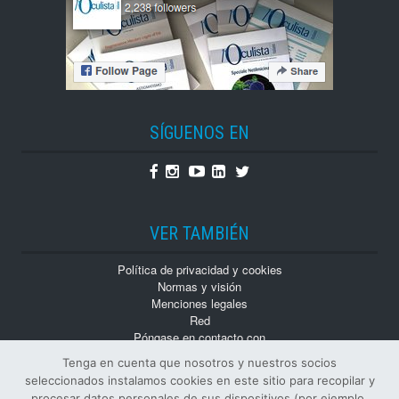
SÍGUENOS EN
Facebook
Instagram
Youtube
Linkedin
Twitter
VER TAMBIÉN
Política de privacidad y cookies
Normas y visión
Menciones legales
Red
Póngase en contacto con
Trabaja con nosotros
Tenga en cuenta que nosotros y nuestros socios
Monografías
seleccionados instalamos cookies en este sitio para recopilar y
Números atrasados
procesar datos personales de sus dispositivos (por ejemplo,