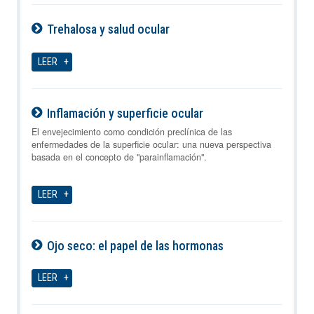
Trehalosa y salud ocular
09-08-2026
LEER
Inflamación y superficie ocular
09-08-2026
El envejecimiento como condición preclínica de las
enfermedades de la superficie ocular: una nueva perspectiva
basada en el concepto de "parainflamación".
LEER
Ojo seco: el papel de las hormonas
09-08-2026
LEER