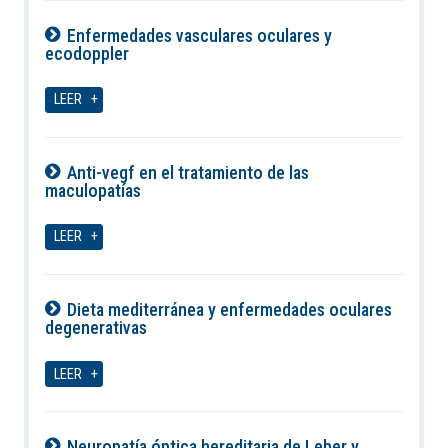
Enfermedades vasculares oculares y
ecodoppler
09-08-2026
LEER
Anti-vegf en el tratamiento de las
maculopatías
09-08-2026
LEER
Dieta mediterránea y enfermedades oculares
degenerativas
09-08-2026
LEER
Neuropatía óptica hereditaria de Leber y