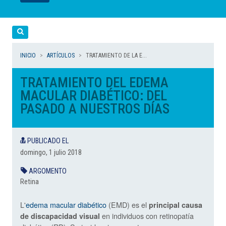
LEER
LEER
LEER
LEER
LEER
Cerca
INICIO
ARTÍCULOS
TRATAMIENTO DE LA E...
TRATAMIENTO DEL EDEMA
MACULAR DIABÉTICO: DEL
PASADO A NUESTROS DÍAS
PUBLICADO EL
domingo, 1 julio 2018
ARGOMENTO
Retina
L'
edema macular diabético
(EMD) es el
principal causa
en individuos con retinopatía
de discapacidad visual