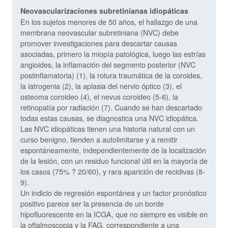
Neovascularizaciones subretinianas idiopáticas
En los sujetos menores de 50 años, el hallazgo de una
membrana neovascular subretiniana (NVC) debe
promover investigaciones para descartar causas
asociadas, primero la miopía patológica, luego las estrías
angioides, la inflamación del segmento posterior (NVC
postinflamatoria) (1), la rotura traumática de la coroides,
la iatrogenia (2), la aplasia del nervio óptico (3), el
osteoma coroideo (4), el nevus coroideo (5-6), la
retinopatía por radiación (7). Cuando se han descartado
todas estas causas, se diagnostica una NVC idiopática.
Las NVC idiopáticas tienen una historia natural con un
curso benigno, tienden a autolimitarse y a remitir
espontáneamente, independientemente de la localización
de la lesión, con un residuo funcional útil en la mayoría de
los casos (75% ? 20/60), y rara aparición de recidivas (8-
9).
Un indicio de regresión espontánea y un factor pronóstico
positivo parece ser la presencia de un borde
hipofluorescente en la ICGA, que no siempre es visible en
la oftalmoscopia y la FAG, correspondiente a una