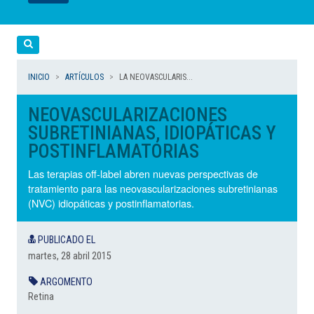
LEER
LEER
LEER
LEER
LEER
Cerca
INICIO
ARTÍCULOS
LA NEOVASCULARIS...
NEOVASCULARIZACIONES
SUBRETINIANAS, IDIOPÁTICAS Y
POSTINFLAMATORIAS
Las terapias off-label abren nuevas perspectivas de
tratamiento para las neovascularizaciones subretinianas
(NVC) idiopáticas y postinflamatorias.
PUBLICADO EL
martes, 28 abril 2015
ARGOMENTO
Retina