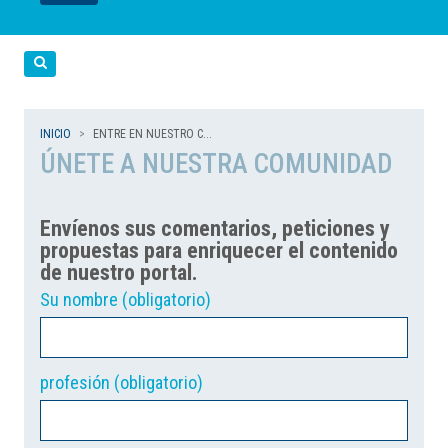
LEER
LEER
LEER
LEER
LEER
Cerca
INICIO
ENTRE EN NUESTRO C...
ÚNETE A NUESTRA COMUNIDAD
Envíenos sus comentarios, peticiones y
propuestas para enriquecer el contenido
de nuestro portal.
Su nombre (obligatorio)
profesión (obligatorio)