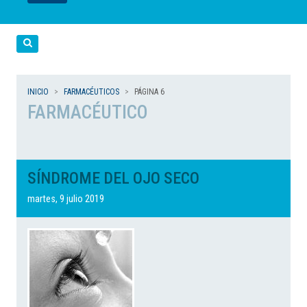
LEER
LEER
LEER
LEER
LEER
Cerca
INICIO
FARMACÉUTICOS
PÁGINA 6
FARMACÉUTICO
SÍNDROME DEL OJO SECO
martes, 9 julio 2019