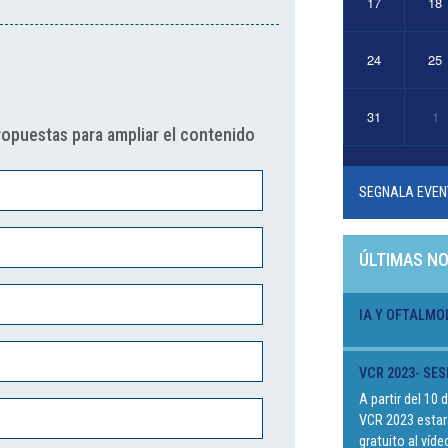
17
18
24
25
31
1
ropuestas para ampliar el contenido
SEGNALA EVEN
ÚLTIMAS NO
IA Y OFTALMO
VCR 2023- SES
A partir del 10
VCR 2023 estar
gratuito al víd