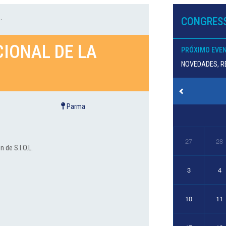
.
CONGRESS
CIONAL DE LA
PRÓXIMO EVE
NOVEDADES, RE
Parma
27
28
 de S.I.O.L.
3
4
10
11