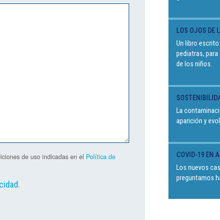
LOS OJOS DE 
Un libro escrit
pediatras, para
de los niños.
SOSTENIBILID
La contaminaci
aparición y ev
COVID-19 EN 
iciones de uso indicadas en el
Política de
Los nuevos cas
preguntamos ha
acidad
.