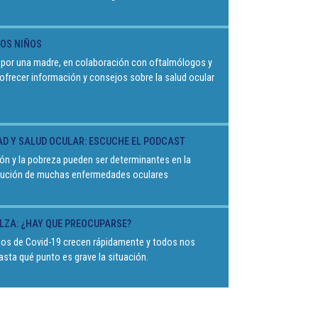
LOS NIÑOS
o por una madre, en colaboración con oftalmólogos y
 ofrecer información y consejos sobre la salud ocular
AD Y SALUD OCULAR: ESCUCHE EL PODCAST
ón y la pobreza pueden ser determinantes en la
olución de muchas enfermedades oculares
ALZA: ¿HAY QUE PREOCUPARSE?
os de Covid-19 crecen rápidamente y todos nos
sta qué punto es grave la situación.