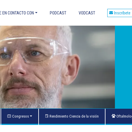
 EN CONTACTO CON
PODCAST
VODCAST
Inscríbete
et
áles son las ventajas?
ES OCULARES
E DMLE
OS CON FÁRMACOS Y TOXICIDAD
 OCULARES Y DOPPLER
to de las maculopatías
Congresos
Rendimiento Ciencia de la visión
Oftalmolog