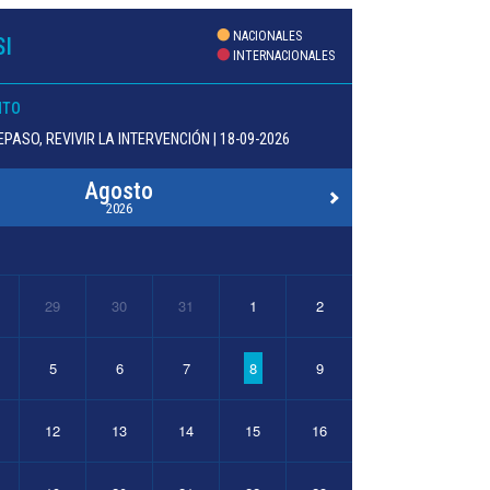
NACIONALES
I
INTERNACIONALES
NTO
PASO, REVIVIR LA INTERVENCIÓN | 18-09-2026
Agosto
2026
29
30
31
1
2
5
6
7
8
9
12
13
14
15
16