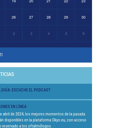
19
20
21
22
23
26
27
28
29
30
2
3
4
5
6
TI
TICIAS
LOGÍA: ESCUCHE EL PODCAST
IONES EN LÍNEA
 de abril de 2024, los mejores momentos de la pasada
án disponibles en la plataforma Okyo.eu, con acceso
eo reservado a los oftalmólogos.