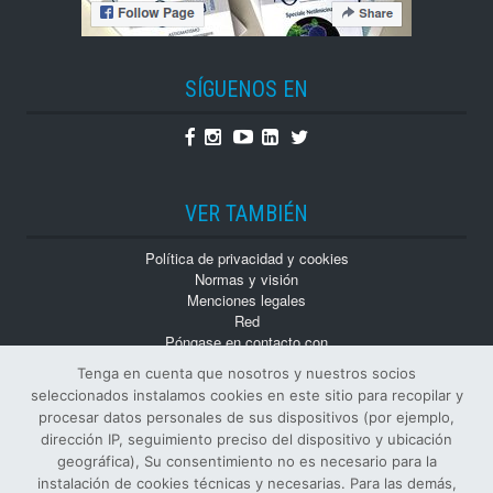
SÍGUENOS EN
Facebook
Instagram
Youtube
Linkedin
Twitter
VER TAMBIÉN
Política de privacidad y cookies
Normas y visión
Menciones legales
Red
Póngase en contacto con
Trabaja con nosotros
Tenga en cuenta que nosotros y nuestros socios
Monografías
seleccionados instalamos cookies en este sitio para recopilar y
Números atrasados
procesar datos personales de sus dispositivos (por ejemplo,
dirección IP, seguimiento preciso del dispositivo y ubicación
geográfica), Su consentimiento no es necesario para la
instalación de cookies técnicas y necesarias. Para las demás,