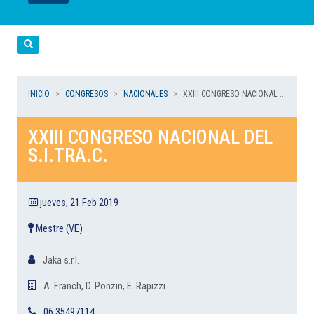
LEER
LEER
LEER
LEER
LEER
Cerca
INICIO
CONGRESOS
NACIONALES
XXIII CONGRESO NACIONAL ...
XXIII CONGRESO NACIONAL DEL
S.I.TRA.C.
jueves, 21 Feb 2019
Mestre (VE)
Jaka s.r.l.
A. Franch, D. Ponzin, E. Rapizzi
06 35497114