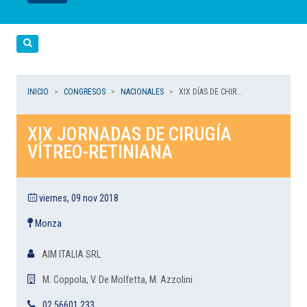
LEER
LEER
LEER
LEER
LEER
Cerca
INICIO
CONGRESOS
NACIONALES
XIX DÍAS DE CHIR...
XIX JORNADAS DE CIRUGÍA
VÍTREO-RETINIANA
viernes, 09 nov 2018
Monza
AIM ITALIA SRL
M. Coppola, V. De Molfetta, M. Azzolini
02 56601.233