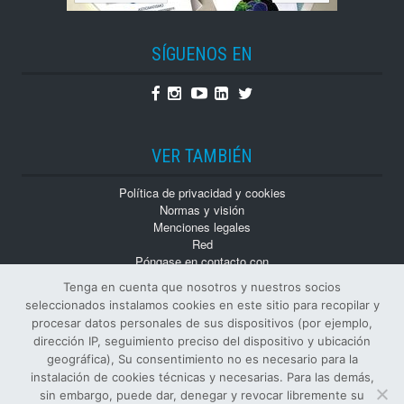
SÍGUENOS EN
Facebook
Instagram
Youtube
Linkedin
Twitter
VER TAMBIÉN
Política de privacidad y cookies
Normas y visión
Menciones legales
Red
Póngase en contacto con
Trabaja con nosotros
Tenga en cuenta que nosotros y nuestros socios
Monografías
seleccionados instalamos cookies en este sitio para recopilar y
Números atrasados
procesar datos personales de sus dispositivos (por ejemplo,
dirección IP, seguimiento preciso del dispositivo y ubicación
geográfica), Su consentimiento no es necesario para la
instalación de cookies técnicas y necesarias. Para las demás,
sin embargo, puede dar, denegar y revocar libremente su