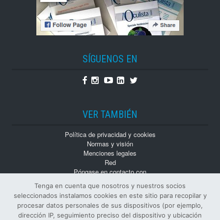
SÍGUENOS EN
Facebook
Instagram
Youtube
Linkedin
Twitter
VER TAMBIÉN
Política de privacidad y cookies
Normas y visión
Menciones legales
Red
Póngase en contacto con
Trabaja con nosotros
Tenga en cuenta que nosotros y nuestros socios
Monografías
seleccionados instalamos cookies en este sitio para recopilar y
Números atrasados
procesar datos personales de sus dispositivos (por ejemplo,
dirección IP, seguimiento preciso del dispositivo y ubicación