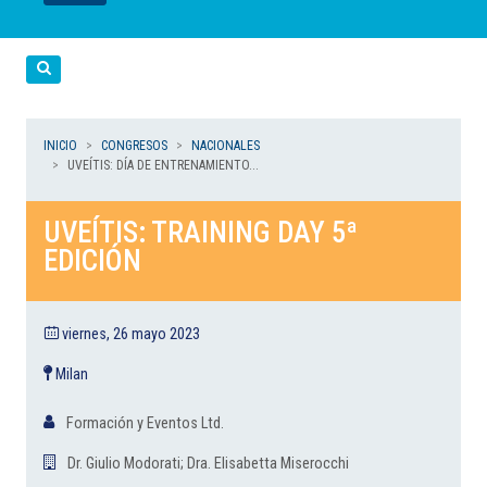
LEER
LEER
LEER
LEER
LEER
Cerca
INICIO
CONGRESOS
NACIONALES
UVEÍTIS: DÍA DE ENTRENAMIENTO...
UVEÍTIS: TRAINING DAY 5ª
EDICIÓN
viernes, 26 mayo 2023
Milan
Formación y Eventos Ltd.
Dr. Giulio Modorati; Dra. Elisabetta Miserocchi