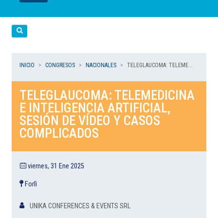
LEER
LEER
LEER
LEER
LEER
Cerca
INICIO
CONGRESOS
NACIONALES
TELEGLAUCOMA: TELEME...
TELEGLAUCOMA: TELEMEDICINA
E INTELIGENCIA ARTIFICIAL,
SESIÓN DE VÍDEO Y CASOS
COMPLICADOS
viernes, 31 Ene 2025
Forlì
UNIKA CONFERENCES & EVENTS SRL