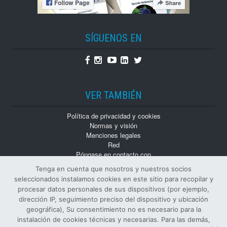
SÍGUENOS EN
Facebook
Instagram
Youtube
Linkedin
Twitter
VER TAMBIÉN
Política de privacidad y cookies
Normas y visión
Menciones legales
Red
Póngase en contacto con
Trabaja con nosotros
Tenga en cuenta que nosotros y nuestros socios
Monografías
seleccionados instalamos cookies en este sitio para recopilar y
Números atrasados
procesar datos personales de sus dispositivos (por ejemplo,
dirección IP, seguimiento preciso del dispositivo y ubicación
geográfica), Su consentimiento no es necesario para la
instalación de cookies técnicas y necesarias. Para las demás,