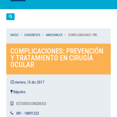
LEER
LEER
LEER
LEER
LEER
Cerca
INICIO
CONGRESOS
NACIONALES
COMPLICACIONES: PRE...
COMPLICACIONES: PREVENCIÓN
Y TRATAMIENTO EN CIRUGÍA
OCULAR
viernes, 15 dic 2017
Nápoles
ESTUDIOCONGRESO
081 - 18891223