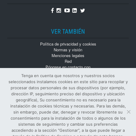
Facebook
Instagram
Youtube
Linkedin
Twitter
VER TAMBIÉN
Política de privacidad y cookies
Normas y visión
Menciones legales
Red
Póngase en contacto con
Trabaja con nosotros
Tenga en cuenta que nosotros y nuestros socios
Monografías
seleccionados instalamos cookies en este sitio para recopilar y
Números atrasados
procesar datos personales de sus dispositivos (por ejemplo,
dirección IP, seguimiento preciso del dispositivo y ubicación
geográfica), Su consentimiento no es necesario para la
instalación de cookies técnicas y necesarias. Para las demás,
sin embargo, puede dar, denegar y revocar libremente su
consentimiento para la instalación de todos o algunos de los
sistemas de seguimiento y cambiar sus preferencias
© Todos los derechos reservados
accediendo a la sección "Gestionar", a la que puede llegar a
EDITOR Y PROPIETARIO SIFI S.p.A.
-
NÚMERO DE IVA
: