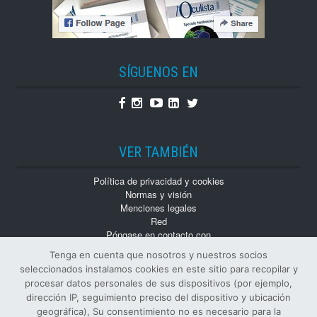
SÍGUENOS EN
Facebook
Instagram
Youtube
Linkedin
Twitter
VER TAMBIÉN
Política de privacidad y cookies
Normas y visión
Menciones legales
Red
Póngase en contacto con
Trabaja con nosotros
Tenga en cuenta que nosotros y nuestros socios
Monografías
seleccionados instalamos cookies en este sitio para recopilar y
Números atrasados
procesar datos personales de sus dispositivos (por ejemplo,
dirección IP, seguimiento preciso del dispositivo y ubicación
geográfica), Su consentimiento no es necesario para la