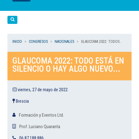
LEER
LEER
LEER
LEER
LEER
Cerca
INICIO
CONGRESOS
NACIONALES
GLAUCOMA 2022: TODOS...
GLAUCOMA 2022: TODO ESTÁ EN
SILENCIO O HAY ALGO NUEVO...
viernes, 27 de mayo de 2022
Brescia
Formación y Eventos Ltd.
Prof. Luciano Quaranta
06 87 188 886