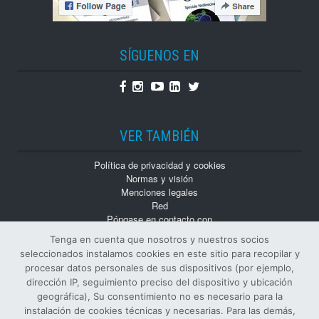
SÍGUENOS EN
Facebook
Instagram
Youtube
Linkedin
Twitter
VER TAMBIÉN
Política de privacidad y cookies
Normas y visión
Menciones legales
Red
Póngase en contacto con
Trabaja con nosotros
Tenga en cuenta que nosotros y nuestros socios
Monografías
seleccionados instalamos cookies en este sitio para recopilar y
Números atrasados
procesar datos personales de sus dispositivos (por ejemplo,
dirección IP, seguimiento preciso del dispositivo y ubicación
geográfica), Su consentimiento no es necesario para la
instalación de cookies técnicas y necesarias. Para las demás,