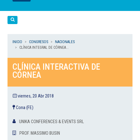
LEER
LEER
LEER
LEER
LEER
Cerca
INICIO
CONGRESOS
NACIONALES
CLÍNICA INTEGRAL DE CÓRNEA...
CLÍNICA INTERACTIVA DE
CÓRNEA
viernes, 20 Abr 2018
Cona (FE)
UNIKA CONFERENCES & EVENTS SRL
PROF. MASSIMO BUSIN