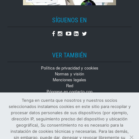
SÍGUENOS EN
Facebook
Instagram
Youtube
Linkedin
Twitter
VER TAMBIÉN
Política de privacidad y cookies
Normas y visión
Menciones legales
Red
Póngase en contacto con
Trabaja con nosotros
Tenga en cuenta que nosotros y nuestros socios
Monografías
seleccionados instalamos cookies en este sitio para recopilar y
Números atrasados
procesar datos personales de sus dispositivos (por ejemplo,
dirección IP, seguimiento preciso del dispositivo y ubicación
geográfica), Su consentimiento no es necesario para la
instalación de cookies técnicas y necesarias. Para las demás,
sin embargo, puede dar, denegar y revocar libremente su