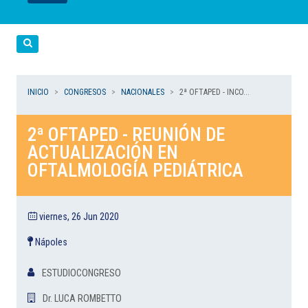
LEER
LEER
LEER
LEER
LEER
Cerca
INICIO
CONGRESOS
NACIONALES
2ª OFTAPED - INCO...
2ª OFTAPED - REUNIÓN DE
ACTUALIZACIÓN EN
OFTALMOLOGÍA PEDIÁTRICA
viernes, 26 Jun 2020
Nápoles
ESTUDIOCONGRESO
Dr. LUCA ROMBETTO