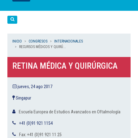
LEER
LEER
LEER
LEER
LEER
Cerca
INICIO
CONGRESOS
INTERNACIONALES
RECURSOS MÉDICOS Y QUIRÚ...
RETINA MÉDICA Y QUIRÚRGICA
jueves, 24 ago 2017
Singapur
Escuela Europea de Estudios Avanzados en Oftalmología
+41 (0)91 921 1154
Fax: +41 (0)91 921 11 25