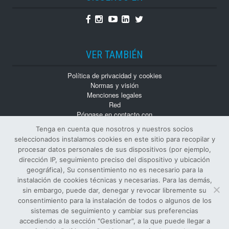
Facebook
Instagram
Youtube
Linkedin
Twitter
VER TAMBIÉN
Política de privacidad y cookies
Normas y visión
Menciones legales
Red
Póngase en contacto con
Trabaja con nosotros
Tenga en cuenta que nosotros y nuestros socios
Monografías
seleccionados instalamos cookies en este sitio para recopilar y
Números atrasados
procesar datos personales de sus dispositivos (por ejemplo,
dirección IP, seguimiento preciso del dispositivo y ubicación
geográfica), Su consentimiento no es necesario para la
instalación de cookies técnicas y necesarias. Para las demás,
sin embargo, puede dar, denegar y revocar libremente su
consentimiento para la instalación de todos o algunos de los
sistemas de seguimiento y cambiar sus preferencias
© Todos los derechos reservados
accediendo a la sección "Gestionar", a la que puede llegar a
EDITOR Y PROPIETARIO SIFI S.p.A.
-
NÚMERO DE IVA
: