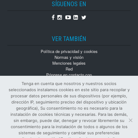
SÍGUENOS EN
Facebook
Instagram
Youtube
Linkedin
Twitter
VER TAMBIÉN
Política de privacidad y cookies
Normas y visión
Menciones legales
Red
Póngase en contacto con
Trabaja con nosotros
Tenga en cuenta que nosotros y nuestros socios
Monografías
seleccionados instalamos cookies en este sitio para recopilar y
Números atrasados
procesar datos personales de sus dispositivos (por ejemplo,
dirección IP, seguimiento preciso del dispositivo y ubicación
geográfica), Su consentimiento no es necesario para la
instalación de cookies técnicas y necesarias. Para las demás,
sin embargo, puede dar, denegar y revocar libremente su
consentimiento para la instalación de todos o algunos de los
sistemas de seguimiento y cambiar sus preferencias
© Todos los derechos reservados