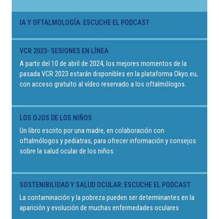
IA Y OFTALMOLOGÍA: ESCUCHE EL PODCAST
VCR 2023- SESIONES EN LÍNEA
A partir del 10 de abril de 2024, los mejores momentos de la
pasada VCR 2023 estarán disponibles en la plataforma Okyo.eu,
con acceso gratuito al vídeo reservado a los oftalmólogos.
LOS OJOS DE LOS NIÑOS
Un libro escrito por una madre, en colaboración con
oftalmólogos y pediatras, para ofrecer información y consejos
sobre la salud ocular de los niños.
SOSTENIBILIDAD Y SALUD OCULAR: ESCUCHE EL PODCAST
La contaminación y la pobreza pueden ser determinantes en la
aparición y evolución de muchas enfermedades oculares