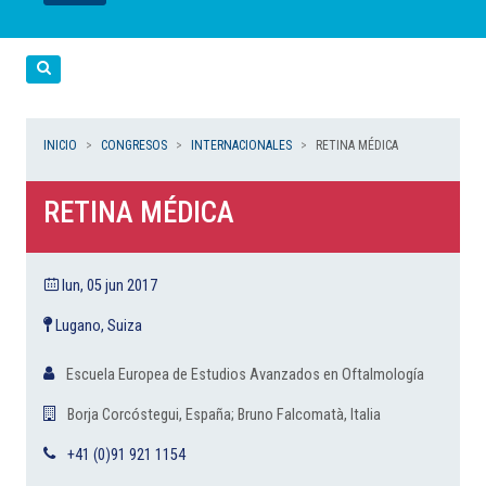
LEER
LEER
LEER
LEER
LEER
Cerca
INICIO
CONGRESOS
INTERNACIONALES
RETINA MÉDICA
RETINA MÉDICA
lun, 05 jun 2017
Lugano, Suiza
Escuela Europea de Estudios Avanzados en Oftalmología
Borja Corcóstegui, España; Bruno Falcomatà, Italia
+41 (0)91 921 1154