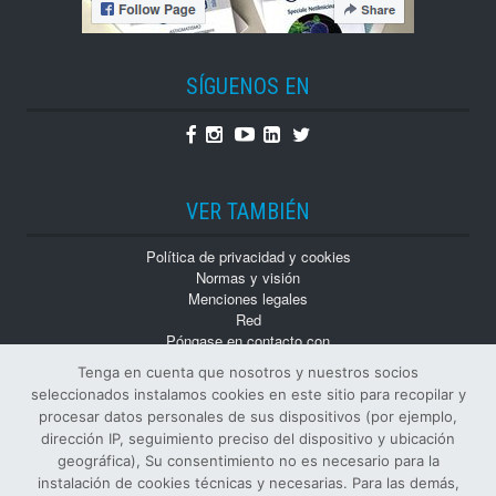
SÍGUENOS EN
Facebook
Instagram
Youtube
Linkedin
Twitter
VER TAMBIÉN
Política de privacidad y cookies
Normas y visión
Menciones legales
Red
Póngase en contacto con
Trabaja con nosotros
Tenga en cuenta que nosotros y nuestros socios
Monografías
seleccionados instalamos cookies en este sitio para recopilar y
Números atrasados
procesar datos personales de sus dispositivos (por ejemplo,
dirección IP, seguimiento preciso del dispositivo y ubicación
geográfica), Su consentimiento no es necesario para la
instalación de cookies técnicas y necesarias. Para las demás,