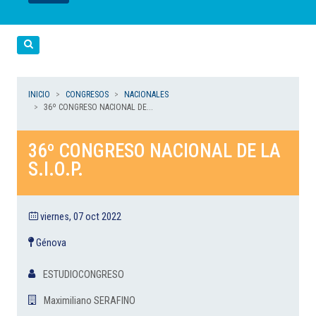
LEER
LEER
LEER
LEER
LEER
Cerca
INICIO
CONGRESOS
NACIONALES
36º CONGRESO NACIONAL DE...
36º CONGRESO NACIONAL DE LA
S.I.O.P.
viernes, 07 oct 2022
Génova
ESTUDIOCONGRESO
Maximiliano SERAFINO