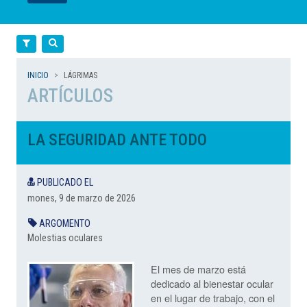
LEER
LEER
LEER
LEER
LEER
Filtra
Cerca
INICIO
LÁGRIMAS
ARTÍCULOS
LA SEGURIDAD ANTE TODO
PUBLICADO EL
mones, 9 de marzo de 2026
ARGOMENTO
Molestias oculares
El mes de marzo está
dedicado al bienestar ocular
en el lugar de trabajo, con el