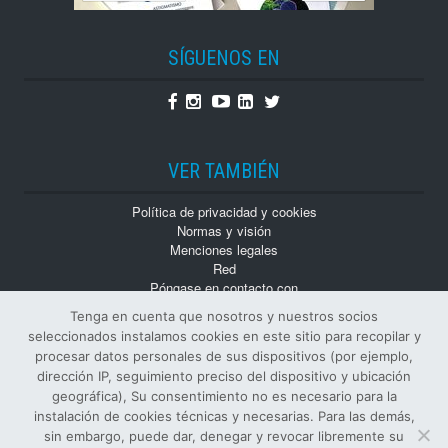
SÍGUENOS EN
Facebook
Instagram
Youtube
Linkedin
Twitter
VER TAMBIÉN
Política de privacidad y cookies
Normas y visión
Menciones legales
Red
Póngase en contacto con
Trabaja con nosotros
Tenga en cuenta que nosotros y nuestros socios
Monografías
seleccionados instalamos cookies en este sitio para recopilar y
Números atrasados
procesar datos personales de sus dispositivos (por ejemplo,
dirección IP, seguimiento preciso del dispositivo y ubicación
geográfica), Su consentimiento no es necesario para la
instalación de cookies técnicas y necesarias. Para las demás,
sin embargo, puede dar, denegar y revocar libremente su