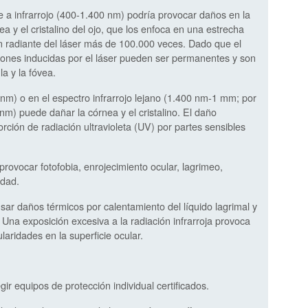
le a infrarrojo (400-1.400 nm) podría provocar daños en la
nea y el cristalino del ojo, que los enfoca en una estrecha
ón radiante del láser más de 100.000 veces. Dado que el
esiones inducidas por el láser pueden ser permanentes y son
a y la fóvea.
0 nm) o en el espectro infrarrojo lejano (1.400 nm-1 mm; por
nm) puede dañar la córnea y el cristalino. El daño
orción de radiación ultravioleta (UV) por partes sensibles
ovocar fotofobia, enrojecimiento ocular, lagrimeo,
idad.
sar daños térmicos por calentamiento del líquido lagrimal y
 Una exposición excesiva a la radiación infrarroja provoca
laridades en la superficie ocular.
r equipos de protección individual certificados.