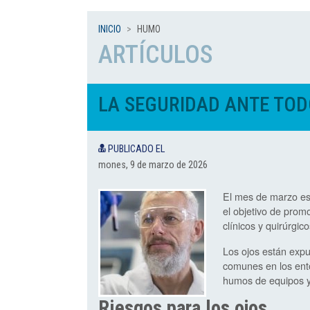
INICIO
HUMO
ARTÍCULOS
LA SEGURIDAD ANTE TO
PUBLICADO EL
mones, 9 de marzo de 2026
El mes de marzo est
el objetivo de prom
clínicos y quirúrgico
Los ojos están expu
comunes en los ento
humos de equipos y 
Riesgos para los ojos