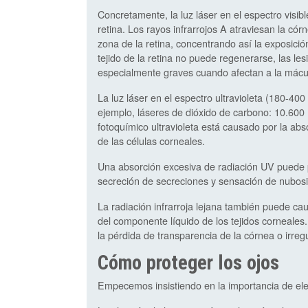
Concretamente, la luz láser en el espectro visib
retina. Los rayos infrarrojos A atraviesan la cór
zona de la retina, concentrando así la exposici
tejido de la retina no puede regenerarse, las l
especialmente graves cuando afectan a la mácul
La luz láser en el espectro ultravioleta (180-40
ejemplo, láseres de dióxido de carbono: 10.600 
fotoquímico ultravioleta está causado por la abs
de las células corneales.
Una absorción excesiva de radiación UV puede pr
secreción de secreciones y sensación de nubos
La radiación infrarroja lejana también puede cau
del componente líquido de los tejidos corneales.
la pérdida de transparencia de la córnea o irregu
Cómo proteger los ojos
Empecemos insistiendo en la importancia de elegi