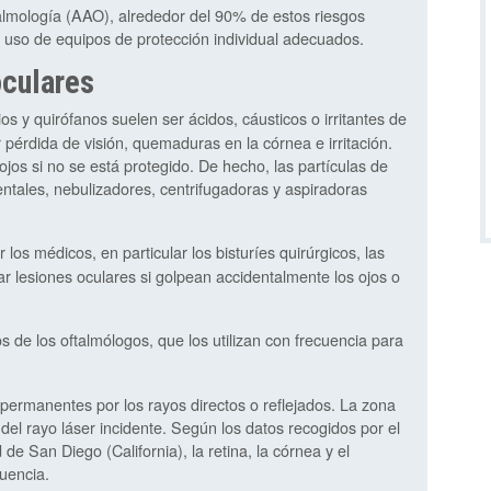
mología (AAO), alrededor del 90% de estos riesgos
 uso de equipos de protección individual adecuados.
oculares
ios y quirófanos suelen ser ácidos, cáusticos o irritantes de
 pérdida de visión, quemaduras en la córnea e irritación.
ojos si no se está protegido. De hecho, las partículas de
entales, nebulizadores, centrifugadoras y aspiradoras
r los médicos, en particular los bisturíes quirúrgicos, las
sar lesiones oculares si golpean accidentalmente los ojos o
s de los oftalmólogos, que los utilizan con frecuencia para
permanentes por los rayos directos o reflejados. La zona
del rayo láser incidente. Según los datos recogidos por el
e San Diego (California), la retina, la córnea y el
uencia.