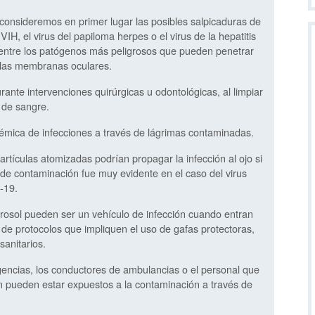
consideremos en primer lugar las posibles salpicaduras de
IH, el virus del papiloma herpes o el virus de la hepatitis
entre los patógenos más peligrosos que pueden penetrar
 las membranas oculares.
ante intervenciones quirúrgicas u odontológicas, al limpiar
 de sangre.
témica de infecciones a través de lágrimas contaminadas.
partículas atomizadas podrían propagar la infección al ojo si
a de contaminación fue muy evidente en el caso del virus
-19.
erosol pueden ser un vehículo de infección cuando entran
 de protocolos que impliquen el uso de gafas protectoras,
sanitarios.
rgencias, los conductores de ambulancias o el personal que
én pueden estar expuestos a la contaminación a través de