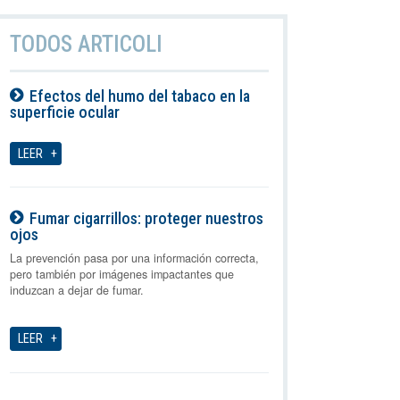
TODOS ARTICOLI
Efectos del humo del tabaco en la
superficie ocular
07-08-2026
LEER
Fumar cigarrillos: proteger nuestros
ojos
07-08-2026
La prevención pasa por una información correcta,
pero también por imágenes impactantes que
induzcan a dejar de fumar.
LEER