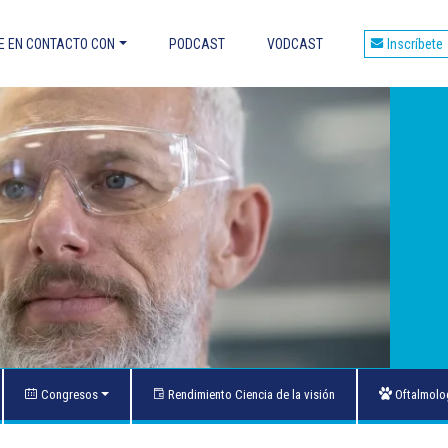
 EN CONTACTO CON
PODCAST
VODCAST
Inscríbete
et
áles son las ventajas?
ES OCULARES
E DMLE
OS CON FÁRMACOS Y TOXICIDAD
 OCULARES Y DOPPLER
to de las maculopatías
Congresos
Rendimiento Ciencia de la visión
Oftalmolog