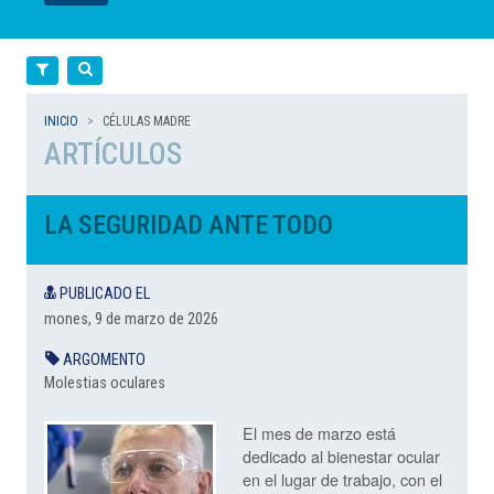
LEER
LEER
LEER
LEER
LEER
Filtra
Cerca
INICIO
CÉLULAS MADRE
ARTÍCULOS
LA SEGURIDAD ANTE TODO
PUBLICADO EL
mones, 9 de marzo de 2026
ARGOMENTO
Molestias oculares
El mes de marzo está
dedicado al bienestar ocular
en el lugar de trabajo, con el