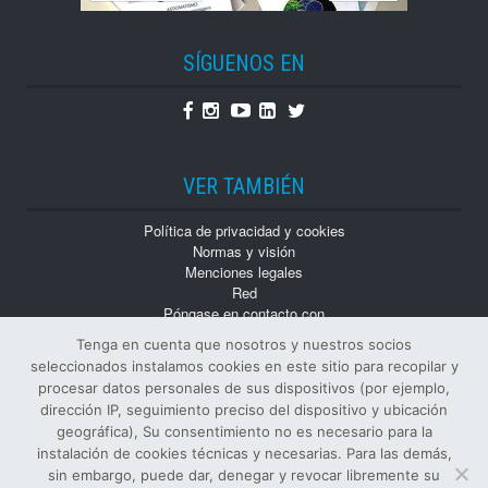
SÍGUENOS EN
Facebook
Instagram
Youtube
Linkedin
Twitter
VER TAMBIÉN
Política de privacidad y cookies
Normas y visión
Menciones legales
Red
Póngase en contacto con
Trabaja con nosotros
Tenga en cuenta que nosotros y nuestros socios
Monografías
seleccionados instalamos cookies en este sitio para recopilar y
Números atrasados
procesar datos personales de sus dispositivos (por ejemplo,
dirección IP, seguimiento preciso del dispositivo y ubicación
geográfica), Su consentimiento no es necesario para la
instalación de cookies técnicas y necesarias. Para las demás,
sin embargo, puede dar, denegar y revocar libremente su