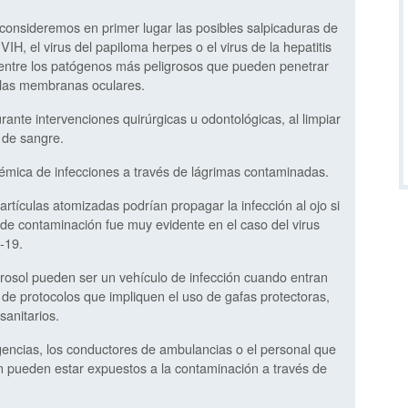
consideremos en primer lugar las posibles salpicaduras de
IH, el virus del papiloma herpes o el virus de la hepatitis
entre los patógenos más peligrosos que pueden penetrar
 las membranas oculares.
ante intervenciones quirúrgicas u odontológicas, al limpiar
 de sangre.
témica de infecciones a través de lágrimas contaminadas.
partículas atomizadas podrían propagar la infección al ojo si
a de contaminación fue muy evidente en el caso del virus
-19.
erosol pueden ser un vehículo de infección cuando entran
 de protocolos que impliquen el uso de gafas protectoras,
sanitarios.
rgencias, los conductores de ambulancias o el personal que
én pueden estar expuestos a la contaminación a través de