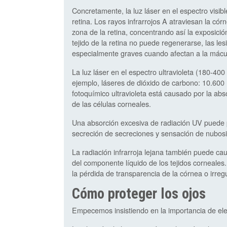
Concretamente, la luz láser en el espectro visib
retina. Los rayos infrarrojos A atraviesan la cór
zona de la retina, concentrando así la exposici
tejido de la retina no puede regenerarse, las l
especialmente graves cuando afectan a la mácul
La luz láser en el espectro ultravioleta (180-40
ejemplo, láseres de dióxido de carbono: 10.600 
fotoquímico ultravioleta está causado por la abs
de las células corneales.
Una absorción excesiva de radiación UV puede pr
secreción de secreciones y sensación de nubos
La radiación infrarroja lejana también puede cau
del componente líquido de los tejidos corneales.
la pérdida de transparencia de la córnea o irregu
Cómo proteger los ojos
Empecemos insistiendo en la importancia de elegi