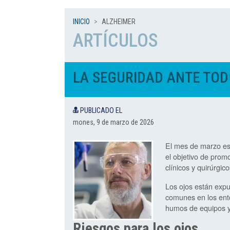
INICIO
ALZHEIMER
ARTÍCULOS
LA SEGURIDAD ANTE TO
PUBLICADO EL
mones, 9 de marzo de 2026
El mes de marzo est
el objetivo de prom
clínicos y quirúrgico
Los ojos están expu
comunes en los ento
humos de equipos y 
Riesgos para los ojos