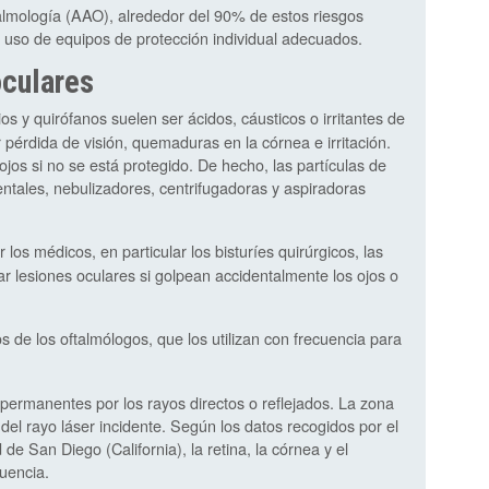
mología (AAO), alrededor del 90% de estos riesgos
 uso de equipos de protección individual adecuados.
oculares
ios y quirófanos suelen ser ácidos, cáusticos o irritantes de
 pérdida de visión, quemaduras en la córnea e irritación.
ojos si no se está protegido. De hecho, las partículas de
entales, nebulizadores, centrifugadoras y aspiradoras
r los médicos, en particular los bisturíes quirúrgicos, las
sar lesiones oculares si golpean accidentalmente los ojos o
s de los oftalmólogos, que los utilizan con frecuencia para
permanentes por los rayos directos o reflejados. La zona
del rayo láser incidente. Según los datos recogidos por el
e San Diego (California), la retina, la córnea y el
uencia.