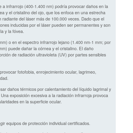
le a infrarrojo (400-1.400 nm) podría provocar daños en la
nea y el cristalino del ojo, que los enfoca en una estrecha
ón radiante del láser más de 100.000 veces. Dado que el
esiones inducidas por el láser pueden ser permanentes y son
a y la fóvea.
0 nm) o en el espectro infrarrojo lejano (1.400 nm-1 mm; por
nm) puede dañar la córnea y el cristalino. El daño
orción de radiación ultravioleta (UV) por partes sensibles
ovocar fotofobia, enrojecimiento ocular, lagrimeo,
idad.
sar daños térmicos por calentamiento del líquido lagrimal y
 Una exposición excesiva a la radiación infrarroja provoca
laridades en la superficie ocular.
r equipos de protección individual certificados.