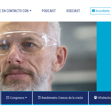
 EN CONTACTO CON
PODCAST
VODCAST
Inscríbete
et
áles son las ventajas?
ES OCULARES
E DMLE
OS CON FÁRMACOS Y TOXICIDAD
 OCULARES Y DOPPLER
to de las maculopatías
Congresos
Rendimiento Ciencia de la visión
Oftalmolog